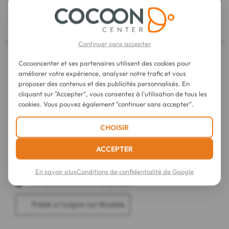
Continuer sans accepter
Cocooncenter et ses partenaires utilisent des cookies pour
améliorer votre expérience, analyser notre trafic et vous
proposer des contenus et des publicités personnalisés. En
cliquant sur "Accepter", vous consentez à l'utilisation de tous les
cookies. Vous pouvez également "continuer sans accepter".
CHOISIR
ACCEPTER
En savoir plus
Conditions de confidentialité de Google