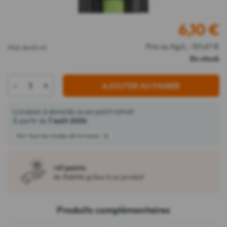
6,10
€
Prix au Kg/L : 101,67 €
Stick de 60 ml
En stock
-
+
AJOUTER AU PANIER
Livraison à domicile ou en point retrait
À partir du
7 août 2026
Voir tous les modes de livraison
+61 points
de fidélité grâce à ce produit
Produits complémentaires