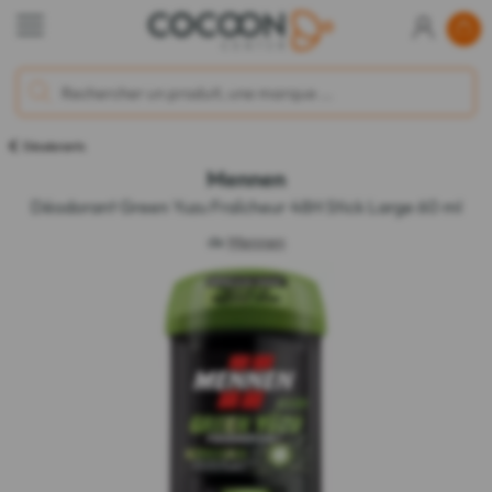
Déodorants
Mennen
Déodorant Green Yuzu Fraîcheur 48H Stick Large 60 ml
de
Mennen