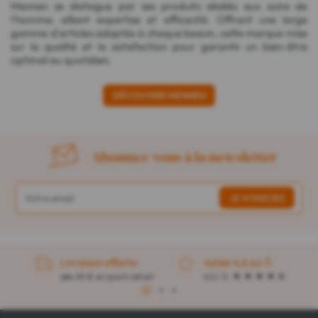
Mennen se distingue par ses produits dédiés aux soins de
l'homme, alliant expertise et efficacité. Offrant une large
gamme d'articles adaptés à chaque besoin, cette marque mise
sur la qualité et la satisfaction pour garantir un bien-être
optimal au quotidien.
DÉCOUVRIR MENNEN
Abonnez-vous à la newsletter
Livraison offerte
notée 4,6 sur 5
dès 49 € en point retrait
4,5 / 5
1
2
3