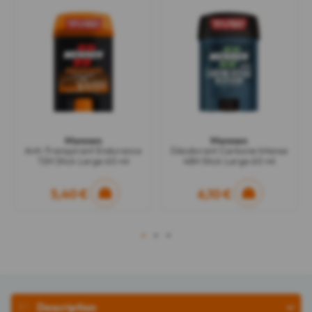
Mennen
Mennen
Anti-Transpirant Endurance
Déodorant Carbone Intense
72H Stick Large 60 ml
48H Stick Large 60 ml
5,40 €
6,10 €
1
2
3
Description