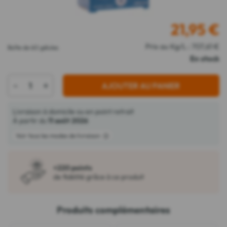
21,95
€
Prix au Kg/L : 707,61 €
Boîte de 60 gélules
En stock
-
+
AJOUTER AU PANIER
Livraison à domicile ou en point retrait
À partir du
11 août 2026
Voir tous les modes de livraison
+220 points
de fidélité grâce à ce produit
Produits complémentaires