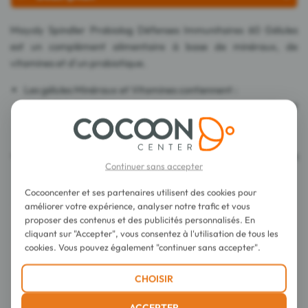
Mayoly Spindler Probiolog Défenses Immunitaires 60 Gélules
est un complément alimentaire à base de minéraux, de
vitamines et d'un probiotique.
Les gélules Minéraux et Vitamines contiennent :
du zinc, du sélénium, des vitamines A et C, qui contribuent
au fonctionnement normal du système immunitaire,
de la vitamine C qui contribue à réduire la fatigue.
Les gélules Probiotique contiennent du Bifidobacterium lactis
Continuer sans accepter
BL-04 qui contribue à l'équilibre de la flore intestinale.
Cocooncenter et ses partenaires utilisent des cookies pour
améliorer votre expérience, analyser notre trafic et vous
Conseils d'utilisation
proposer des contenus et des publicités personnalisés. En
cliquant sur "Accepter", vous consentez à l'utilisation de tous les
cookies. Vous pouvez également "continuer sans accepter".
Composition
CHOISIR
Détails
ACCEPTER