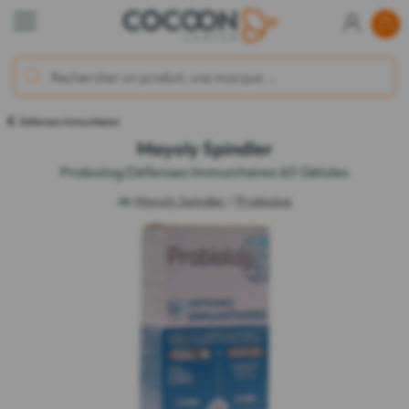
Défenses Immunitaires
Mayoly Spindler
Probiolog Défenses Immunitaires 60 Gélules
de
Mayoly Spindler
/
Probiolog