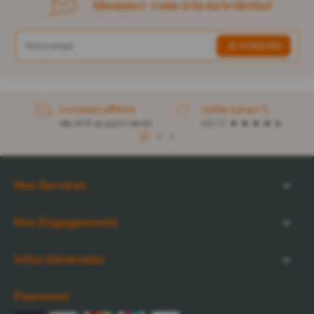
Abonnez-vous à la newsletter
Livraison offerte
notée 4,6 sur 5
dès 49 € en point retrait
4,5 / 5
1
2
3
Nos Services
Nos Engagements
Infos Générales
Paiement