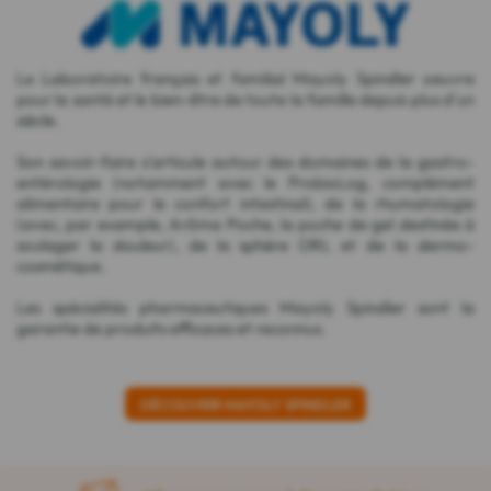
Le Laboratoire français et familial Mayoly Spindler oeuvre
pour la santé et le bien-être de toute la famille depuis plus d'un
siècle.
Son savoir-faire s'articule autour des domaines de la gastro-
entérologie (notamment avec le ProbioLog, complément
alimentaire pour le confort intestinal), de la rhumatologie
(avec, par exemple, Arôma Poche, la poche de gel destinée à
soulager la douleur), de la sphère ORL et de la dermo-
cosmétique.
Les spécialités pharmaceutiques Mayoly Spindler sont la
garantie de produits efficaces et reconnus.
DÉCOUVRIR MAYOLY SPINDLER