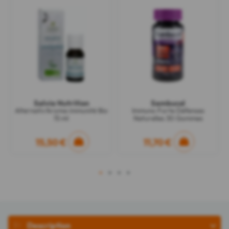
Salvia Nutrition
Sambucol
Alternativ'Aroma immunité Bio
Immuno Forte Défenses
15 ml
Naturelles 30 Gommes
15,50 €
11,70 €
1
2
3
4
Description