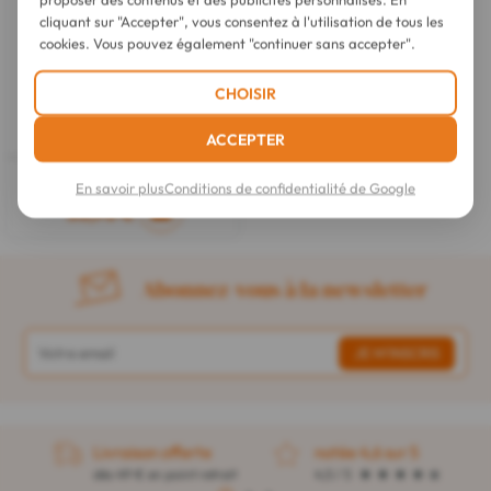
cliquant sur "Accepter", vous consentez à l'utilisation de tous les
cookies. Vous pouvez également "continuer sans accepter".
CHOISIR
VoltActive
Chevillère Droite
ACCEPTER
4 tailles disponibles
En savoir plus
Conditions de confidentialité de Google
53,90 €
Abonnez-vous à la newsletter
Livraison offerte
notée 4,6 sur 5
dès 49 € en point retrait
4,5 / 5