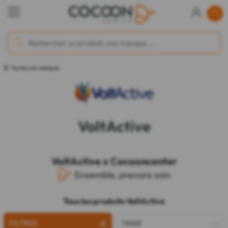
Toutes nos marques
VoltActive
VoltActive x Cocooncenter
Ensemble, prenons soin
Tous les produits VoltActive
FILTRER
TRIER