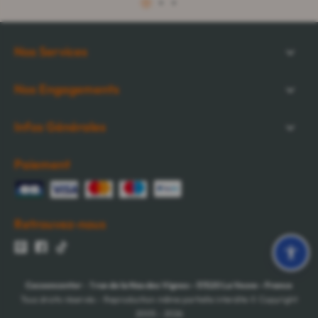
1
2
3
Nos Services
Nos Engagements
Infos Générales
Paiement
Retrouvez-nous
Cocooncenter
-
1 rue de la Nau des Vignes
-
51520
La Veuve
-
France
Tous droits réservés - Reproduction même partielle interdite © Copyright
2005 - 2026