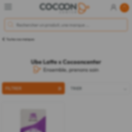
Toutes nos marques
Ube Latte x Cocooncenter
Ensemble, prenons soin
FILTRER
TRIER