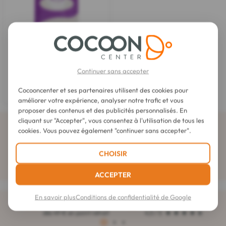
Ube Latte
Poudre d'Ube Bio 100 g
Continuer sans accepter
Cocooncenter et ses partenaires utilisent des cookies pour
14,90 €
améliorer votre expérience, analyser notre trafic et vous
proposer des contenus et des publicités personnalisés. En
cliquant sur "Accepter", vous consentez à l'utilisation de tous les
Abonnez-vous à la newsletter
cookies. Vous pouvez également "continuer sans accepter".
CHOISIR
ACCEPTER
En savoir plus
Conditions de confidentialité de Google
Livraison offerte
notée 4,6 sur 5
dès 49 € en point retrait
4,5 / 5
1
2
3