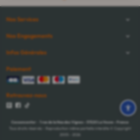
Nos Services
Nos Engagements
Infos Générales
Paiement
Retrouvez-nous
Cocooncenter
-
1 rue de la Nau des Vignes
-
51520
La Veuve
-
France
Tous droits réservés - Reproduction même partielle interdite © Copyright
2005 - 2026