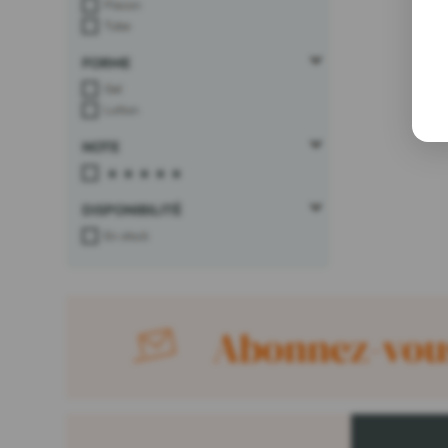
Flacon
Tube
FORME
Gel
Lotion
NOTE
DISPONIBILITÉ
En stock
Abonnez-vous