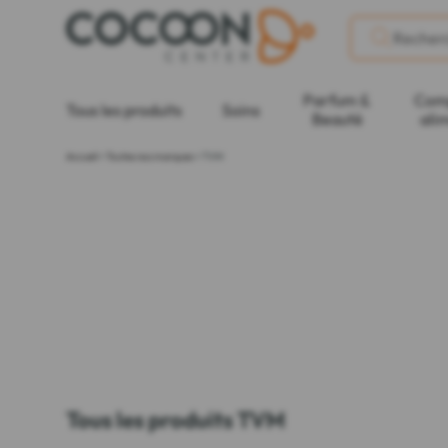
Parfum &
Com
Tous les produits
Soins
Beauté
ali
Accueil
>
Toutes nos marques
>
TVM
Tous les produits TVM