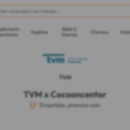
pléments
Bébé &
Hygiène
Cheveux
Sola
mentaires
Maman
TVM
TVM x Cocooncenter
Ensemble, prenons soin