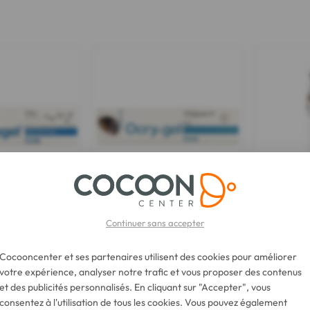
TVM
TVM
 Dentaire 50 ml
Ocry-Gel 10 g
Otolane Ba
Continuer sans accepter
1)
Cocooncenter et ses partenaires utilisent des cookies pour améliorer
 €
11,20 €
votre expérience, analyser notre trafic et vous proposer des contenus
11,90
et des publicités personnalisés. En cliquant sur "Accepter", vous
consentez à l'utilisation de tous les cookies. Vous pouvez également