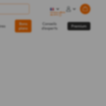
Livraison offerte
dès 49 €
?
Bons
Conseils
ires
Premium
plans
d'experts