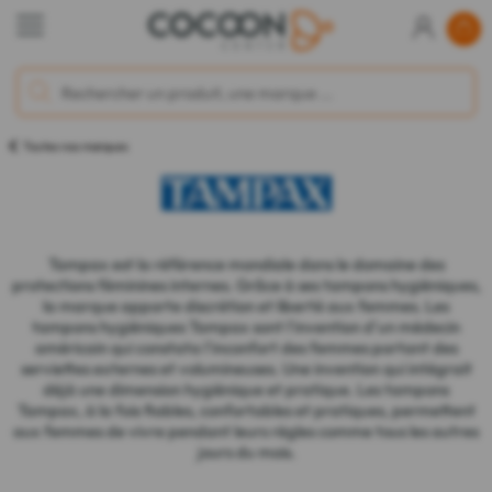
Toutes nos marques
Tampax est la référence mondiale dans le domaine des
protections féminines internes. Grâce à ses tampons hygiéniques,
la marque apporte discrétion et liberté aux femmes. Les
tampons hygiéniques Tampax sont l'invention d'un médecin
américain qui constata l'inconfort des femmes portant des
serviettes externes et volumineuses. Une invention qui intégrait
déjà une dimension hygiénique et pratique. Les tampons
Tampax, à la fois fiables, confortables et pratiques, permettent
aux femmes de vivre pendant leurs règles comme tous les autres
jours du mois.