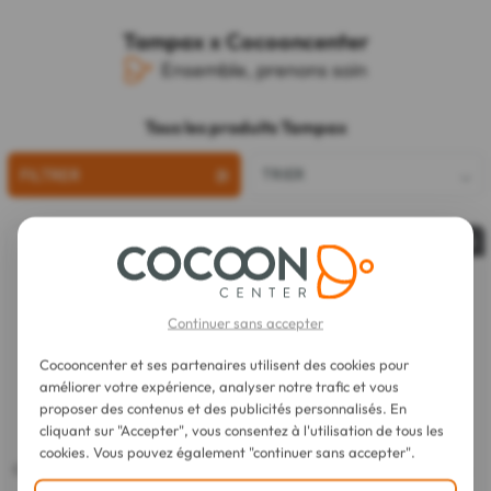
Tampax x Cocooncenter
Ensemble, prenons soin
Tous les produits Tampax
FILTRER
TRIER
Épuisé
Continuer sans accepter
Cocooncenter et ses partenaires utilisent des cookies pour
améliorer votre expérience, analyser notre trafic et vous
proposer des contenus et des publicités personnalisés. En
cliquant sur "Accepter", vous consentez à l'utilisation de tous les
cookies. Vous pouvez également "continuer sans accepter".
Tampax
Tampax
Compak Cotton Protection Super
Compak Cotton Régulier 100%
100% Coton Bio 14 Tampons
Coton Bio 14 Tampons