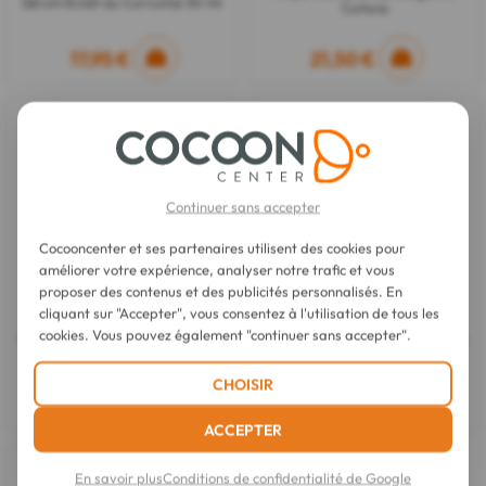
Sérum Éclat au Curcuma 30 ml
Cotons
17,95 €
21,50 €
Continuer sans accepter
Cocooncenter et ses partenaires utilisent des cookies pour
améliorer votre expérience, analyser notre trafic et vous
proposer des contenus et des publicités personnalisés. En
cliquant sur "Accepter", vous consentez à l'utilisation de tous les
Séfia
Séfia
cookies. Vous pouvez également "continuer sans accepter".
Huile Visage Nourrissante Éclat
Baume-Masque pour les Lèvres
30 ml
10 ml
CHOISIR
16,90 €
11,90 €
ACCEPTER
En savoir plus
Conditions de confidentialité de Google