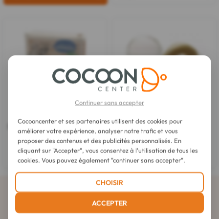
Continuer sans accepter
Secrets de Provence
Secrets de Provence
Cocooncenter et ses partenaires utilisent des cookies pour
Savon Douceur Argile Rouge Bio
Boîte à Shampooing Solide
améliorer votre expérience, analyser notre trafic et vous
Bois de Provence
Secrets de Provence
proposer des contenus et des publicités personnalisés. En
cliquant sur "Accepter", vous consentez à l'utilisation de tous les
4,95 €
4,50 €
cookies. Vous pouvez également "continuer sans accepter".
CHOISIR
Abonnez-vous à la newsletter
ACCEPTER