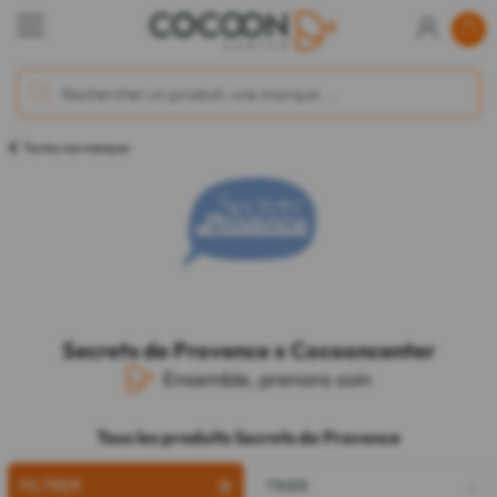
Toutes nos marques
Secrets de Provence x Cocooncenter
Ensemble, prenons soin
Tous les produits Secrets de Provence
FILTRER
TRIER