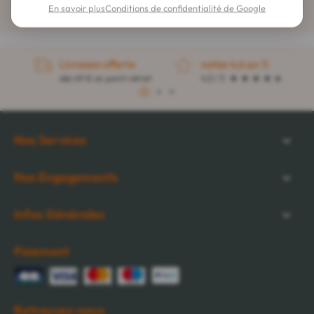
En savoir plus
Conditions de confidentialité de Google
Livraison offerte
notée 4,6 sur 5
dès 49 € en point retrait
4,5 / 5
1
2
3
Nos Services
Nos Engagements
Infos Générales
Paiement
Retrouvez-nous