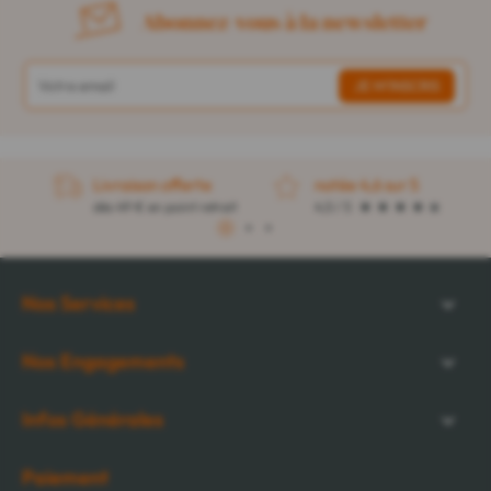
Abonnez-vous à la newsletter
Livraison offerte
notée 4,6 sur 5
dès 49 € en point retrait
4,5 / 5
1
2
3
Nos Services
Nos Engagements
Infos Générales
Paiement