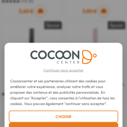
4.8
(5)
4.8
sur
3,60 €
3,90 €
5
étoiles.
5
Épuisé
Épuisé
avis
Continuer sans accepter
Rougj
Rougj
Cocooncenter et ses partenaires utilisent des cookies pour
Evadamo Mascara Noir Effet
24h Black Mascara Longue Tenue
améliorer votre expérience, analyser notre trafic et vous
Faux Cils 8 ml
10 ml
proposer des contenus et des publicités personnalisés. En
4.0
(6)
5.0
(1)
4.0
5.0
cliquant sur "Accepter", vous consentez à l'utilisation de tous les
sur
sur
3,16 €
4,94 €
cookies. Vous pouvez également "continuer sans accepter".
5
5
étoiles.
étoiles.
6
1
Épuisé
CHOISIR
avis
avis