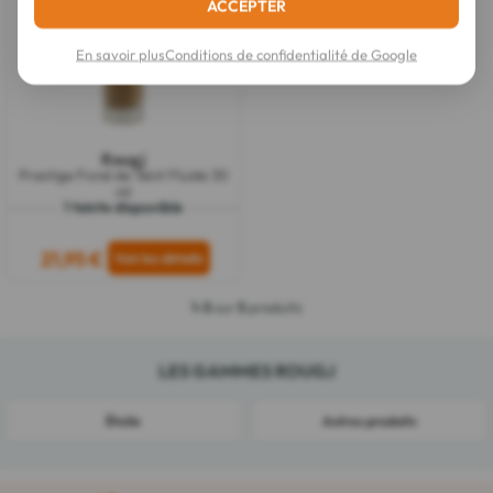
ACCEPTER
En savoir plus
Conditions de confidentialité de Google
Rougj
Prestige Fond de Teint Fluide 30
ml
1 teinte disponible
21,95 €
1-5
sur
5
produits
LES GAMMES ROUGJ
Étoile
Autres produits