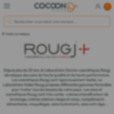
Toutes nos marques
Depuis plus de 25 ans, le Laboratoire Dermo-cosmétiques Rougj
développe des soins de haute qualité et de haute performance.
Les cosmétiques Rougj sont rigoureusement testés. Le
Laboratoire italien Rougj propose différentes gammes formulées
pour traiter tous les besoins de votre peau. Les soins et
cosmétiques Rougj sont très variés : crèmes intensificateur de
bronzage, crèmes solaires visage et corps, compléments
alimentaires, maquillages, soins hydratants, soins anti-âge...