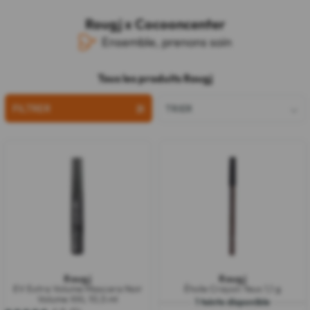
Rougj x Cocooncenter
Ensemble, prenons soin
Tous les produits Rougj
FILTRER
TRIER
Rougj
Rougj
EV Extra Volume Mascara Noir
Étoile Crayon Yeux 1,1 g
Volume XXL 10,5 ml
1 teinte disponible