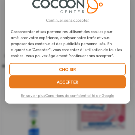
Continuer sans accepter
Cocooncenter et ses partenaires utilisent des cookies pour
améliorer votre expérience, analyser notre trafic et vous
proposer des contenus et des publicités personnalisés. En
cliquant sur "Accepter", vous consentez à l'utilisation de tous les
ProRhinel
ProRhinel
cookies. Vous pouvez également "continuer sans accepter".
Spray Nasal Enfants/Adultes 100
Spray Nasal Nourrissons/Jeunes
ml
Enfants 100 ml
4.3
(6)
4.9
(11)
4.3
4.9
CHOISIR
sur
sur
7,18 €
5,83 €
5
5
ACCEPTER
étoiles.
étoiles.
6
11
avis
avis
En savoir plus
Conditions de confidentialité de Google