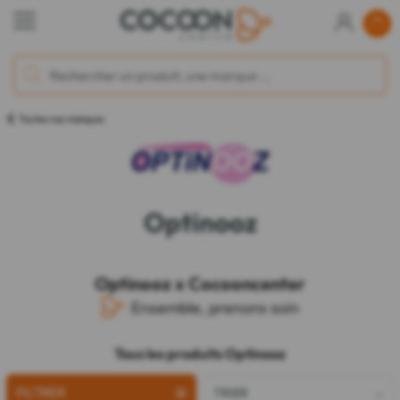
Toutes nos marques
Optinooz
Optinooz x Cocooncenter
Ensemble, prenons soin
Tous les produits Optinooz
FILTRER
TRIER