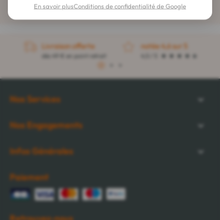
En savoir plus
Conditions de confidentialité de Google
Livraison offerte
notée 4,6 sur 5
dès 49 € en point retrait
4,5 / 5
1
2
3
Nos Services
Nos Engagements
Infos Générales
Paiement
Retrouvez-nous