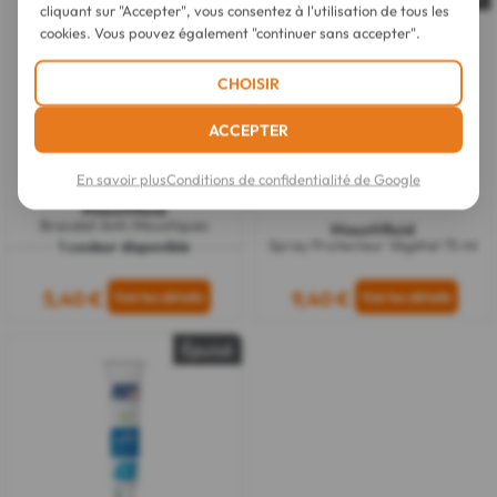
avis
cliquant sur "Accepter", vous consentez à l'utilisation de tous les
cookies. Vous pouvez également "continuer sans accepter".
CHOISIR
ACCEPTER
En savoir plus
Conditions de confidentialité de Google
Moustifluid
Bracelet Anti-Moustiques
Moustifluid
Spray Protecteur Végétal 75 ml
1 couleur disponible
5,40 €
9,40 €
Épuisé