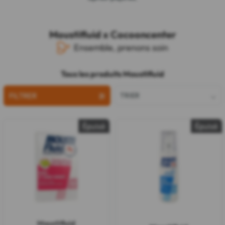
Moustifluid x Cocooncenter
Ensemble, prenons soin
Tous les produits Moustifluid
FILTRER
TRIER
Épuisé
Épuisé
Moustifluid