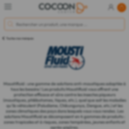
Toutes nos marques
Moustifluid : une gamme de solutions anti-moustiques adaptée à
tous les besoins ! Les produits Moustifluid vous offrent une
protection efficace et sûre contre les insectes piqueurs
(moustiques, phlébotomes, tiques, etc.), quel que soit les maladies
qu'ils véhiculent (Paludisme, Chikungunya, Dengue, etc.) et les
zones climatiques des pays dans lesquels vous vous rendez. Les
solutions Moustifluid se décomposent en 4 gammes de produits :
zones tropicales et à risques, zones tempérées, jeunes enfants et
après-piqûres.