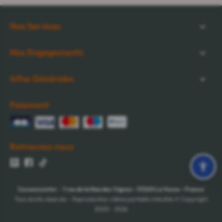
Nos Services
Nos Engagements
Infos Générales
Paiement
Retrouvez-nous
Cocooncenter
-
1 rue de la Nau des Vignes
-
51520
La Veuve
-
France
Tous droits réservés - Reproduction même partielle interdite © Copyright
2005 - 2026