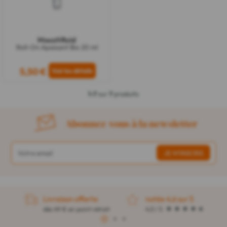
Moustifluid
Roll-On Apaisant Bio 20 ml
5,50 €
1-7
sur
7
produits
Abonnez-vous à la newsletter
Livraison offerte
notée 4,6 sur 5
dès 49 € en point retrait
4,5 / 5
1
2
3