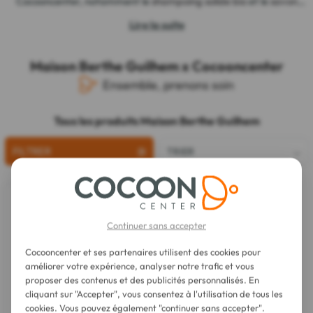
Cocooncenter, notamment le
shampoing solide bio
et le
savon
surgras exfoliant
.
Lire la suite
Maison Berthe Guilhem x Cocooncenter
Ensemble, prenons soin
Tous les produits Maison Berthe Guilhem
FILTRER
TRIER
Épuisé
Continuer sans accepter
Cocooncenter et ses partenaires utilisent des cookies pour
améliorer votre expérience, analyser notre trafic et vous
proposer des contenus et des publicités personnalisés. En
cliquant sur "Accepter", vous consentez à l'utilisation de tous les
cookies. Vous pouvez également "continuer sans accepter".