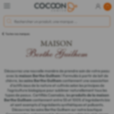
Toutes nos marques
Découvrez une nouvelle manière de prendre soin de votre peau
avec la
maison Berthe Guilhem
! Formulés à partir de lait de
chèvre, les
soins Berthe Guilhem
contiennent une association
d'actifs issus de la nature et cultivés selon les principes de
l'agriculture biologique pour sublimer naturellement tous les
types de peaux. Certifiés Cosmebio, les
produits de la maison
Berthe Guilhem
contiennent entre 55 et 100% d'ingrédients bio
et sont exempts d'ingrédients synthétiques et polluants.
Découvrez les soins Berthe Guilhem sur notre boutique