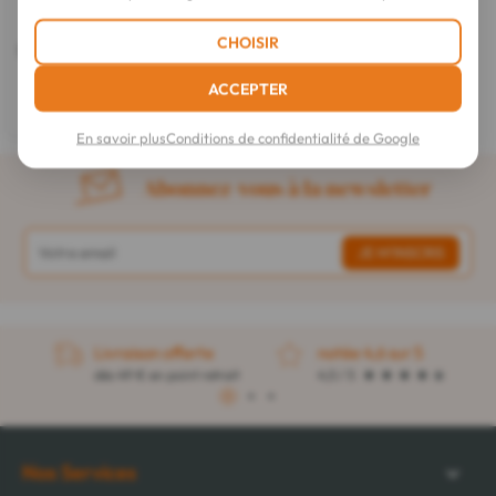
Maison Berthe Guilhem
CHOISIR
Savon Surgras Bio Menthe Verte
100 g
ACCEPTER
6,99 €
En savoir plus
Conditions de confidentialité de Google
Abonnez-vous à la newsletter
Livraison offerte
notée 4,6 sur 5
dès 49 € en point retrait
4,5 / 5
1
2
3
Nos Services