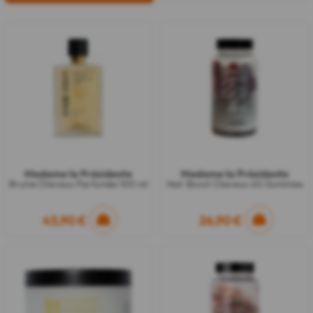
Madame la Présidente
Madame la Présidente
Brume Cheveux Parfumée 100 ml
Hair Boost Cheveux 60 Gummies
43,90 €
26,90 €