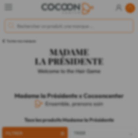
Toutes nos marques
Madame la Présidente x Cocooncenter
Ensemble, prenons soin
Tous les produits Madame la Présidente
FILTRER
TRIER