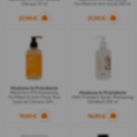
Cheveux 10 ml
Fortifiant et Anti-Chute 250 ml
27,90 €
21,90 €
Madame la Présidente
Madame la Présidente
Résolution N°5 Shampoing
Fortifiant et Anti-Chute Tous
Petit Président Après-Shampoing
Types de Cheveux 250...
Démêlant 250 ml
19,90 €
18,90 €