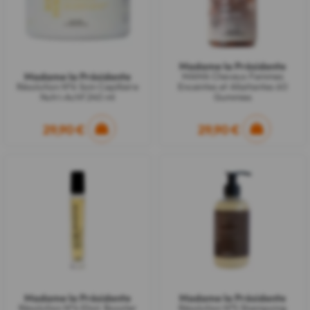
Madame la Présidente
Madame la Présidente
MAMA Cheveux Femmes
Résolution N°6 Soin Capillaire
Enceintes et Allaitantes 60
Nutri-Actif 240 ml
Gummies
29,90 €
29,90 €
Madame la Présidente
Madame la Présidente
Résolution N°4 Elixir Booster
Résolution N°5 Shampoing