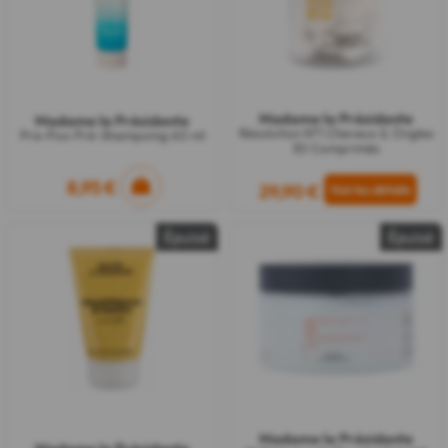
Madame la Présidente
Madame la Présidente
Résolution N°1 Cheveux & Ongles
Pre-Poo Pré-Shampoing 60 ml
30 Comprimés
8,95 €
29,90 €
Épuisé
Épuisé
Madame la Présidente