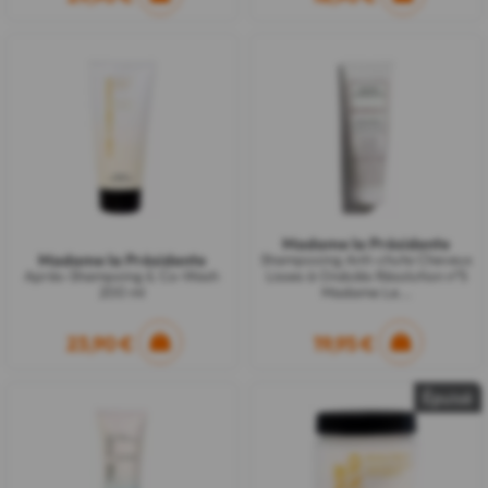
Madame la Présidente
Madame la Présidente
Shampooing Anti-chute Cheveux
Après-Shampoing & Co-Wash
Lisses à Ondulés Résolution n°5
200 ml
Madame La...
23,90 €
19,95 €
Épuisé