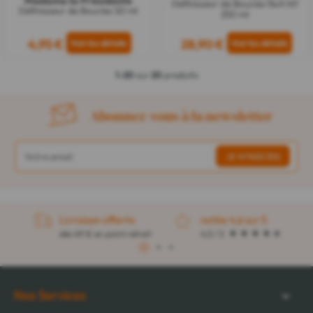
Madame la Présidente
Définisseur de Boucles Nutritif
Définisseur de Boucles 50 ml
250 ml
4,95 €
28,90 €
1-20
sur
20
produits
Abonnez-vous à la newsletter
Livraison offerte
notée 4,6 sur 5
dès 49 € en point retrait
4,5 / 5
1
2
3
Nos Services