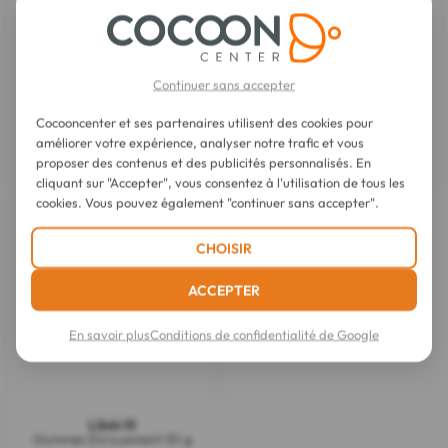
Continuer sans accepter
Libérill
Sirop Toux Mixte Soulage &
Libérill
Apaise 120 ml
Gommes Respiration 50 g
Cocooncenter et ses partenaires utilisent des cookies pour
améliorer votre expérience, analyser notre trafic et vous
7,10 €
proposer des contenus et des publicités personnalisés. En
4,60 €
cliquant sur "Accepter", vous consentez à l'utilisation de tous les
cookies. Vous pouvez également "continuer sans accepter".
Épuisé
CHOISIR
ACCEPTER
En savoir plus
Conditions de confidentialité de Google
Libérill
Gommes Enrouement 50 g