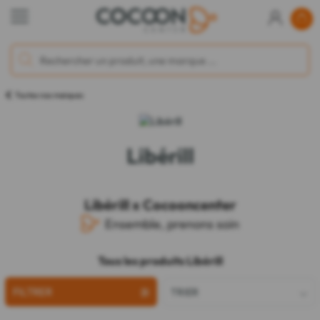
Toutes nos marques
Libérill
Libérill x Cocooncenter
Ensemble, prenons soin
Tous les produits Libérill
FILTRER
TRIER