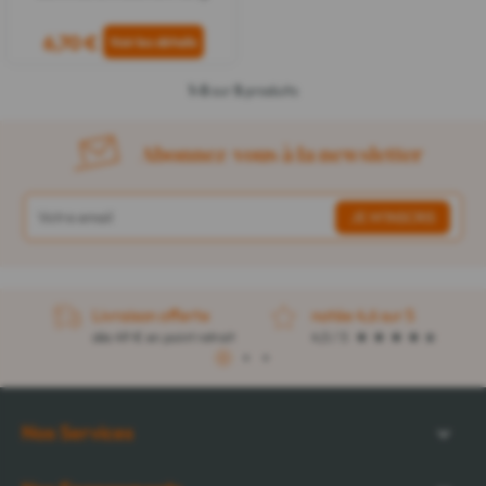
6,70 €
1-5
sur
5
produits
Abonnez-vous à la newsletter
Livraison offerte
notée 4,6 sur 5
dès 49 € en point retrait
4,5 / 5
1
2
3
Nos Services