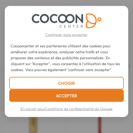
1
avis
Continuer sans accepter
Cocooncenter et ses partenaires utilisent des cookies pour
améliorer votre expérience, analyser notre trafic et vous
proposer des contenus et des publicités personnalisés. En
Le Rouge Français
Le Rouge Français
cliquant sur "Accepter", vous consentez à l'utilisation de tous les
Le Gommage Lèvres Bio 4 g
Sérum Cils et Sourcils Médusa Bio
cookies. Vous pouvez également "continuer sans accepter".
7 ml
1 teinte disponible
5.0
(1)
5.0
sur
CHOISIR
26,95 €
34,90 €
5
étoiles.
ACCEPTER
1
avis
En savoir plus
Conditions de confidentialité de Google