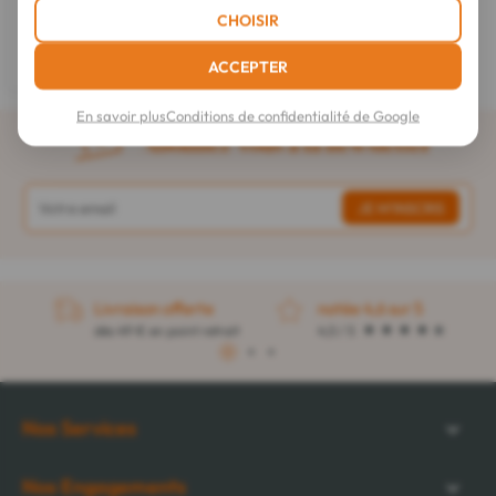
Règles Douloureuses 1 Patch
CHOISIR
2,95 €
ACCEPTER
En savoir plus
Conditions de confidentialité de Google
Abonnez-vous à la newsletter
Livraison offerte
notée 4,6 sur 5
dès 49 € en point retrait
4,5 / 5
1
2
3
Nos Services
Nos Engagements