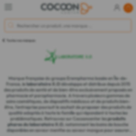
Toutes nos marques
Marque française du groupe Erempharma basée en Île-de-
France, le
laboratoire X.O
développe et distribue depuis 2015
des produits de santé et de bien-être exclusivement proposés en
pharmacie et parapharmacie. A travers plusieurs gammes de
soins cosmétiques, de dispositifs médicaux et de produits bien-
être, l'entreprise poursuit le souhait de proposer des produits de
qualité adaptés à toute la famille qui répondent à toutes les
problématiques. Retrouvez sur Cocooncenter les
produits
phares du laboratoire X.O
, notamment les bains de bouche
disponibles en
saveur menthe
ou
saveur mangue
pour assurer
votre hygiène bucco-dentaire.