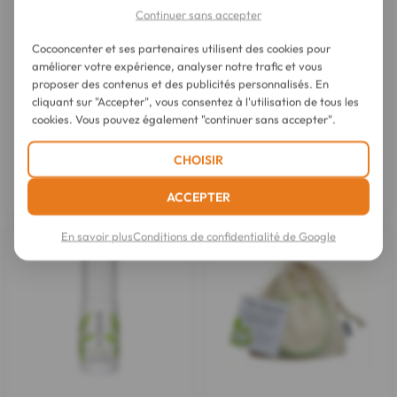
Continuer sans accepter
Cocooncenter et ses partenaires utilisent des cookies pour
améliorer votre expérience, analyser notre trafic et vous
proposer des contenus et des publicités personnalisés. En
cliquant sur "Accepter", vous consentez à l'utilisation de tous les
cookies. Vous pouvez également "continuer sans accepter".
La Chênaie
La Chênaie
Gel en Eau 50 ml
Crème Nutritive Intense 50 ml
CHOISIR
35,10 €
54,90 €
ACCEPTER
En savoir plus
Conditions de confidentialité de Google