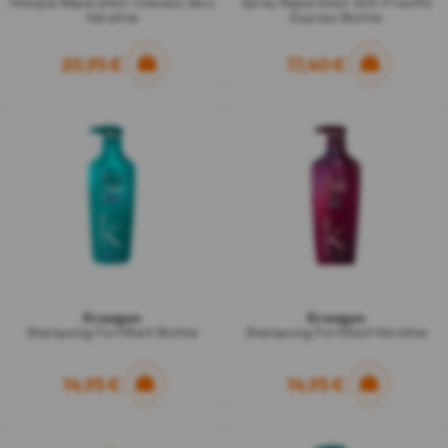
Masque Réparateur Cheveux Secs
Spray Réparateur Anti-Frisottis
Kératine
Express Biotine
20,95 €
17,40 €
Kreogen
Kreogen
Shampoing Fortifiant Biotine
Shampoing Fortifiant Kératine
14,95 €
14,95 €