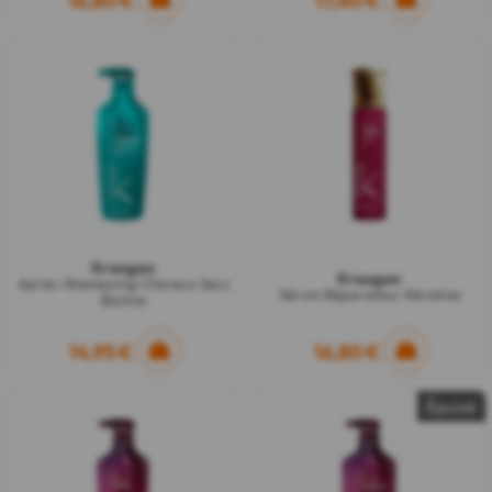
16,80 €
17,40 €
Kreogen
Kreogen
Après-Shampoing Cheveux Secs
Sérum Réparateur Kératine
Biotine
14,95 €
16,80 €
Épuisé