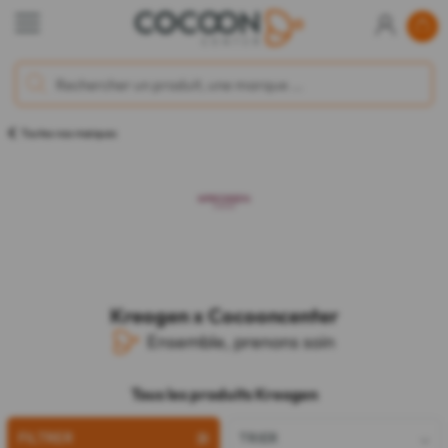
Toutes nos marques
Kreogen x Cocooncenter
Ensemble, prenons soin
Tous les produits Kreogen
FILTRER
TRIER