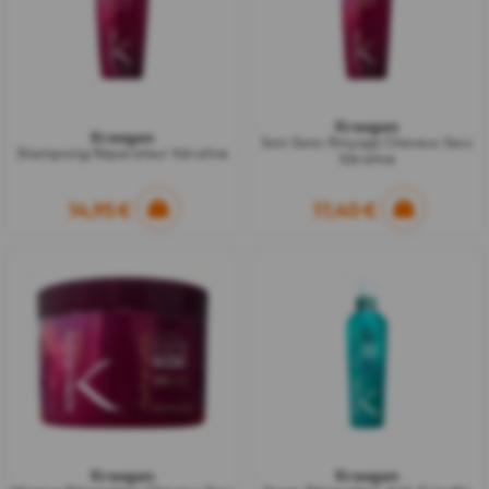
Kreogen
Kreogen
Soin Sans-Rinçage Cheveux Secs
Shampoing Réparateur Kératine
Kératine
14,95 €
17,40 €
Kreogen
Kreogen