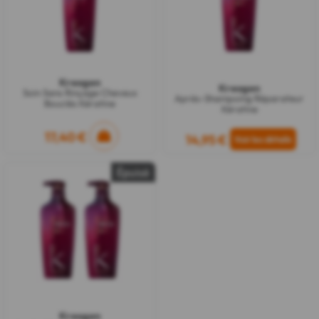
Kreogen
Kreogen
Soin Sans Rinçage Cheveux
Après-Shampoing Réparateur
Bouclés Kératine
Kératine
17,40 €
14,95 €
Épuisé
Kreogen