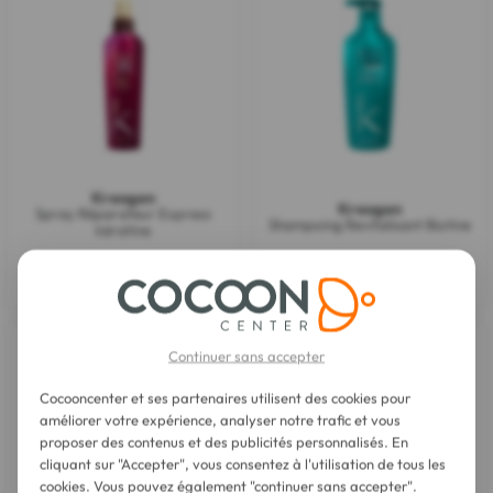
Kreogen
Kreogen
Spray Réparateur Express
Shampoing Revitalisant Biotine
kératine
17,40 €
14,95 €
Continuer sans accepter
Cocooncenter et ses partenaires utilisent des cookies pour
améliorer votre expérience, analyser notre trafic et vous
proposer des contenus et des publicités personnalisés. En
cliquant sur "Accepter", vous consentez à l'utilisation de tous les
cookies. Vous pouvez également "continuer sans accepter".