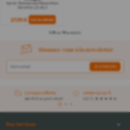
Après-Shampoing Réparateur
Kératine Lot de 2
27,95 €
1-19
sur
19
produits
Abonnez-vous à la newsletter
Livraison offerte
notée 4,6 sur 5
dès 49 € en point retrait
4,5 / 5
1
2
3
Nos Services