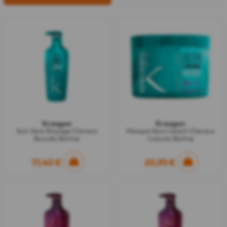
Kreogen
Kreogen
Soin Sans Rinçage Cheveux
Masque Nourrissant Cheveux
Bouclés Biotine
Colorés Biotine
17,40 €
20,95 €