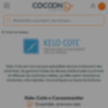
Toutes nos marques
Kelo-Cote est une marque spécialisée dans le traitement des
cicatrices. Sa gamme à base de silicone médical aide à prévenir
et atténuer les cicatrices visibles, qu'elles soient récentes ou
anciennes, chirurgicales, traumatiques ou issues de brûlures.
Kelo-Cote x Cocooncenter
Ensemble, prenons soin