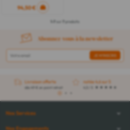
94,50 €
1-7
sur
7
produits
Abonnez-vous à la newsletter
Livraison offerte
notée 4,6 sur 5
dès 49 € en point retrait
4,5 / 5
1
2
3
Nos Services
Nos Engagements