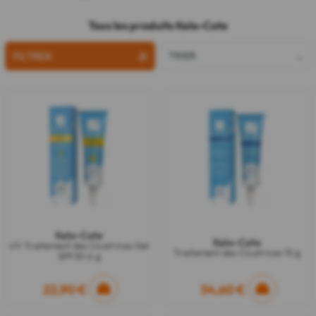
Tous les produits Kelo-Cote
FILTRER
TRIER
Kelo-Cote
Kelo-Cote
UV Traitement des Cicatrices Gel
Traitement des Cicatrices 15 g
SPF30 6 g
22,90 €
34,60 €