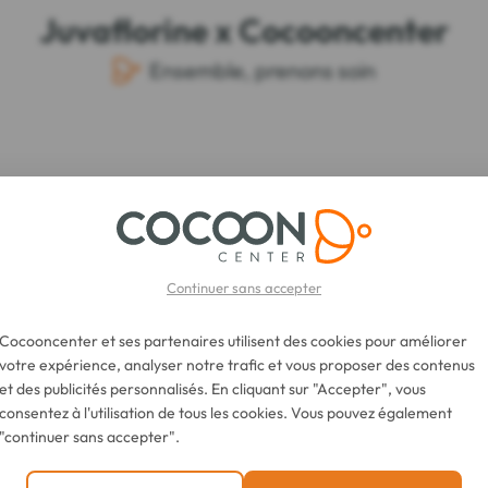
Juvaflorine x Cocooncenter
Ensemble, prenons soin
Continuer sans accepter
Cocooncenter et ses partenaires utilisent des cookies pour améliorer
votre expérience, analyser notre trafic et vous proposer des contenus
et des publicités personnalisés. En cliquant sur "Accepter", vous
consentez à l'utilisation de tous les cookies. Vous pouvez également
"continuer sans accepter".