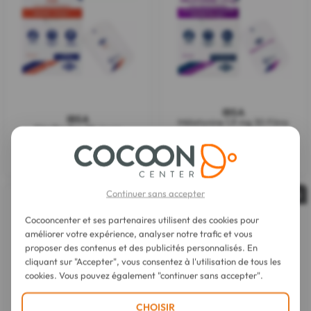
IBSA
IBSA
Mélatonine 1,9 mg 30 Films
FilmTec Fer 30 Jours
Orodispersibles
11,59 €
12,95 €
Continuer sans accepter
Épuisé
Épuisé
Cocooncenter et ses partenaires utilisent des cookies pour
améliorer votre expérience, analyser notre trafic et vous
proposer des contenus et des publicités personnalisés. En
cliquant sur "Accepter", vous consentez à l'utilisation de tous les
cookies. Vous pouvez également "continuer sans accepter".
CHOISIR