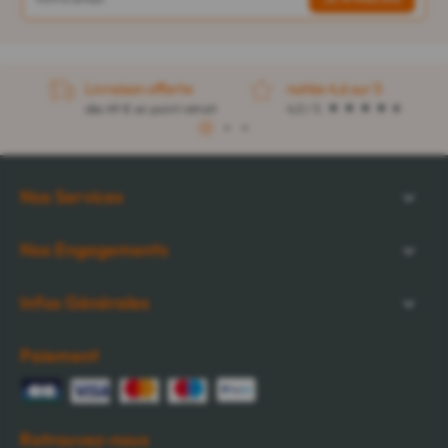
Livraison offerte
notée 4,6 sur 5
dès 49 € en point retrait
4,5 / 5
1
2
3
Nos Services
Nos Engagements
Infos Générales
Paiement
Retrouvez-nous