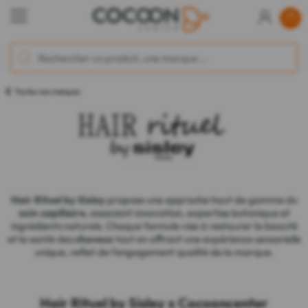
Toutes nos marques
Hair Rituel by Sisley
propose une approche haut de gamme du
soin capillaire
, associant innovation, expertise botanique et
ingrédients naturels. Chaque formule vise à restaurer la beauté
et la santé des
cheveux
tout en offrant une expérience sensorielle
unique, reflet de l'engagement qualité de la marque.
Hair Rituel by Sisley x Cocooncenter