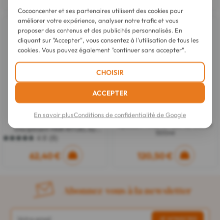
Cocooncenter et ses partenaires utilisent des cookies pour
améliorer votre expérience, analyser notre trafic et vous
proposer des contenus et des publicités personnalisés. En
cliquant sur "Accepter", vous consentez à l'utilisation de tous les
cookies. Vous pouvez également "continuer sans accepter".
CHOISIR
ACCEPTER
Hair Rituel by Sisley
Hair Rituel by Sisley
En savoir plus
Conditions de confidentialité de Google
Soin Lavant Antipelliculaire
Soin Lavant Revitalisant
Apaisant HAIR RITUEL by SISLEY
Disciplinant HAIR RITUEL by
500ml
SISLEY 200ml
4.8
(8)
4.8
sur
62,40 €
120,50 €
5
étoiles.
8
avis
Abonnez-vous à la newsletter