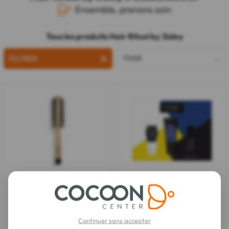
Ensemble, prenons soin
Tous les produits Hair Rituel by Sisley
FILTRER
TRIER
Hair Rituel by Sisley
Hair Rituel by Sisley
Kit Découverte Color Care &
Brosse à Brushing N°1
Shine
Continuer sans accepter
66,10 €
60,80 €