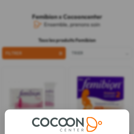
Femibion x Cocooncenter
Ensemble, prenons soin
Tous les produits Femibion
FILTRER
TRIER
Femibion
Femibion
Grossesse 2 - 28 Comprimés & 28