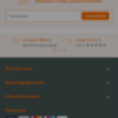
Abonnez-vous à la newsletter
Livraison offerte
notée 4,6 sur 5
dès 49 € en point retrait
4,5 / 5
1
2
3
Nos Services
Nos Engagements
Infos Générales
Paiement