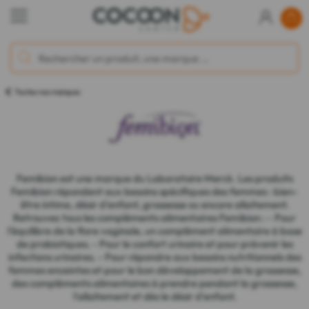
Toutes nos marques
Femibion est une marque du Laboratoire Merck. Les produits
Femibion répondent aux besoins spécifiques des femmes : bien-
être intime, désir d'enfant, grossesse ou encore allaitement.
Retrouvez tous les compléments alimentaires Femibion : - Pour
l'équilibre de la flore vaginale, un complément alimentaire à base
de probiotiques. - Pour le confort urinaire et pour prévenir les
infections urinaires. - Pour répondre aux besoins nutritionnels des
femmes enceintes et pour le bon développement de la grossesse,
des compléments alimentaires à prendre pendant la grossesse,
l'allaitement et dès le désir d'enfant.