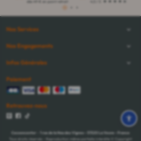
dès 49 € en point retrait
4,5 / 5
1
2
3
Nos Services
Nos Engagements
Infos Générales
Paiement
Retrouvez-nous
Cocooncenter
-
1 rue de la Nau des Vignes
-
51520
La Veuve
-
France
Tous droits réservés - Reproduction même partielle interdite © Copyright