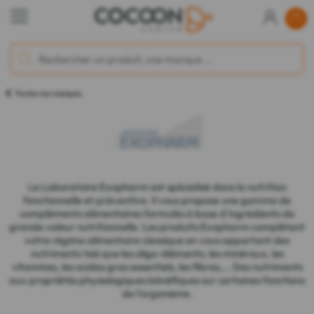
Toutes nos marques
Le Laboratoire Exopharm est spécialisé dans la nutrition
fonctionnelle et préventive. Il vous propose une gamme de
compléments alimentaires formulés à base d'ingrédients de
grande valeur nutritionnelle. Les produits Exopharm complètent
votre régime alimentaire classique en vous apportant des
nutriments tels que les oligo-éléments, les minéraux, les
vitamines, les acides gras essentiels, les fibres,... Des nutriments
aux propriétés physiologiques bénéfiques sur certaines fonctions
de l'organisme.