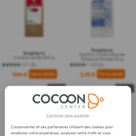
Exopharm
Exopharm
Deo'Exo Cristal d'Alun de
Cranberries Bio 500 g
Potassium Pocket 60 g
4.7
(9)
4.0
(1)
4.7
4.0
sur
sur
9,94 €
3,35 €
5
5
étoiles.
étoiles.
9
1
Épuisé
Épuisé
avis
avis
Continuer sans accepter
Cocooncenter et ses partenaires utilisent des cookies pour
améliorer votre expérience, analyser notre trafic et vous