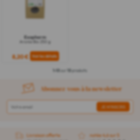
Exopharm
Aronia Bio 250 g
8,20 €
1-13
sur
13
produits
Abonnez-vous à la newsletter
Livraison offerte
notée 4,6 sur 5