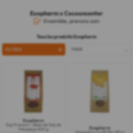
Exopharm x Cocooncenter
Ensemble, prenons soin
Tous les produits Exopharm
FILTRER
TRIER
Exopharm
Goji Premium - Baies de Goji de
Exopharm
l'Himalaya 500 g
Gingembre Confit Bio 250 g