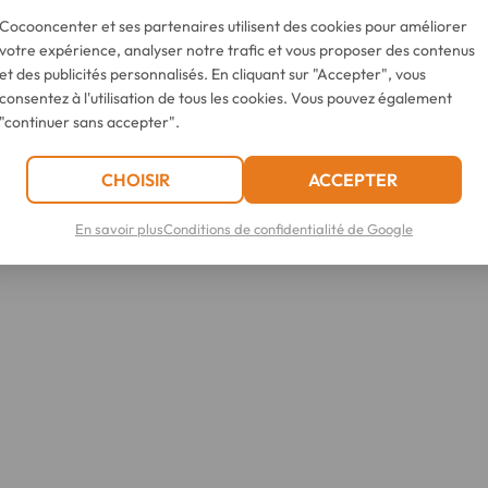
sur
Cocooncenter et ses partenaires utilisent des cookies pour améliorer
 €
7,90 €
28,
5
votre expérience, analyser notre trafic et vous proposer des contenus
étoiles.
et des publicités personnalisés. En cliquant sur "Accepter", vous
65
avis
consentez à l'utilisation de tous les cookies. Vous pouvez également
"continuer sans accepter".
CHOISIR
ACCEPTER
En savoir plus
Conditions de confidentialité de Google