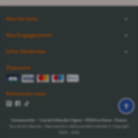
Nos Services
Nos Engagements
Infos Générales
Paiement
Retrouvez-nous
Cocooncenter
-
1 rue de la Nau des Vignes
-
51520
La Veuve
-
France
Tous droits réservés - Reproduction même partielle interdite © Copyright
2005 - 2026