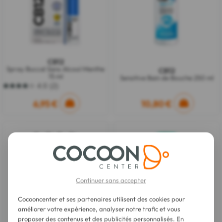
CB12
Spray Buccal Sans Alcool Menthe
CB12
15 ml
Sensitive Bain de Bouche 250 ml
4.0
(2)
4.0
sur
6,95 €
10,80 €
5
étoiles.
2
avis
Continuer sans accepter
Cocooncenter et ses partenaires utilisent des cookies pour
améliorer votre expérience, analyser notre trafic et vous
proposer des contenus et des publicités personnalisés. En
CB12