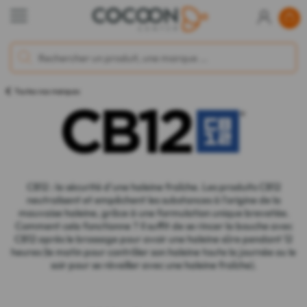
Toutes nos marques
CB12 : la sécurité d'une haleine fraîche. Les produits CB12
neutralisent et empêchent les substances à l'origine de la
mauvaise haleine, grâce à une formulation unique brevetée.
Comment cela fonctionne ? Il suffit de se rincer la bouche avec
CB12 après le brossage pour avoir une haleine sûre pendant 12
heures (le matin pour contrôler son haleine toute la journée ou le
soir pour se réveiller avec une haleine fraîche).