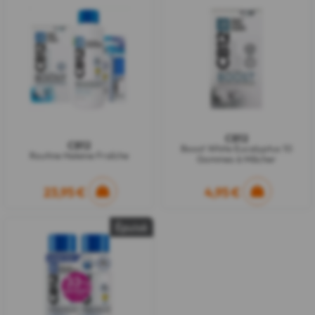
CB12
CB12
Boost White Eucalyptus 10
Routine Haleine Fraîche
Gommes à Mâcher
23,95 €
4,95 €
Épuisé