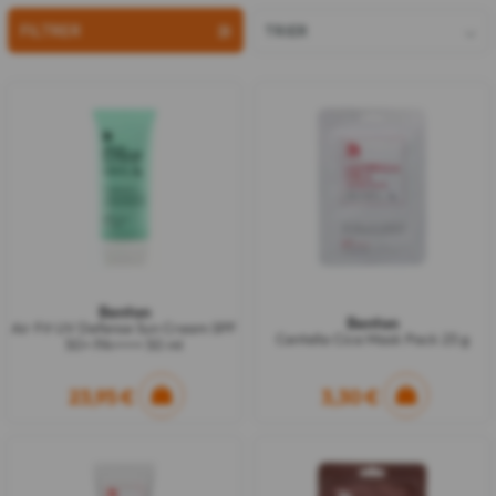
FILTRER
TRIER
Benton
Benton
Air Fit UV Defense Sun Cream SPF
Centella Cica Mask Pack 23 g
50+ PA++++ 50 ml
23,95 €
3,30 €