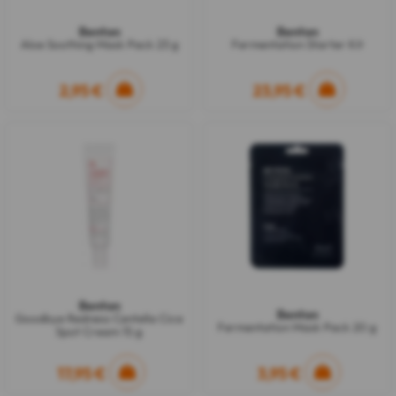
Benton
Benton
Aloe Soothing Mask Pack 23 g
Fermentation Starter Kit
2,95 €
23,95 €
Benton
Benton
Goodbye Redness Centella Cica
Fermentation Mask Pack 20 g
Spot Cream 15 g
17,95 €
3,95 €