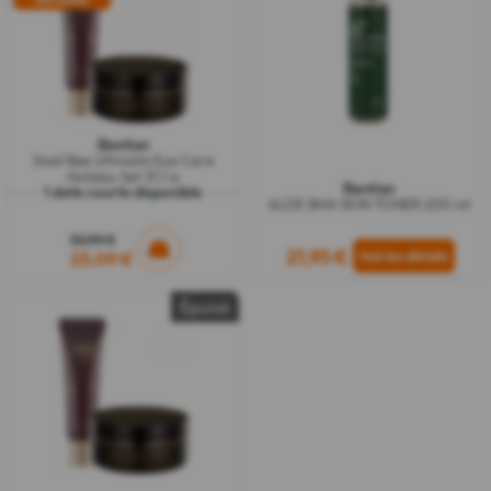
Benton
Snail Bee Ultimate Eye Care
Holiday Set 31,1 g
Benton
1 date courte disponible
ALOE BHA SKIN TONER 200 ml
32,90 €
21,95 €
23,09 €
Épuisé