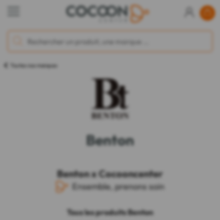
Toutes nos marques
Benton
Benton x Cocooncenter
Ensemble, prenons soin
Tous les produits Benton