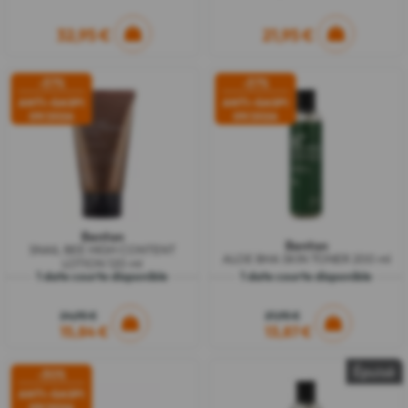
32,95 €
21,95 €
-37%
-37%
ANTI-GASPI
ANTI-GASPI
09/2026
09/2026
Benton
Benton
SNAIL BEE HIGH CONTENT
ALOE BHA SKIN TONER 200 ml
LOTION 120 ml
1 date courte disponible
1 date courte disponible
24,95 €
21,95 €
15,84 €
13,87 €
Épuisé
-30%
ANTI-GASPI
09/2026