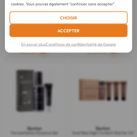
cookies. Vous pouvez également "continuer sans accepter".
CHOISIR
Benton
Benton
ACCEPTER
SNAIL BEE HIGH CONTENT
Honest Lip Balm 10 ml
LOTION 120 ml
En savoir plus
Conditions de confidentialité de Google
8,95 €
24,95 €
Benton
Benton
Fermentation Essence Set
Snail Bee High Content Starter Kit