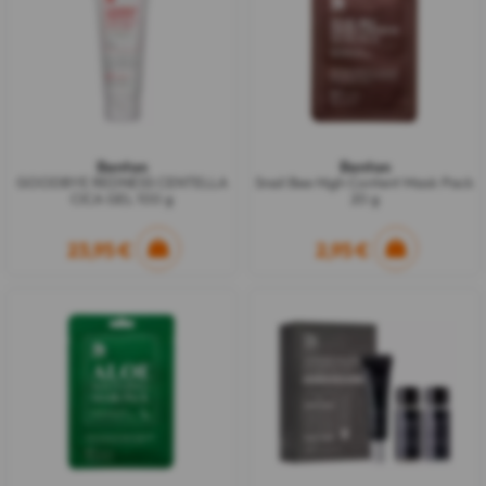
Benton
Benton
GOODBYE REDNESS CENTELLA
Snail Bee High Content Mask Pack
CICA GEL 100 g
20 g
23,95 €
2,95 €