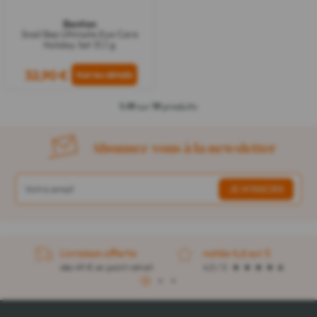
Benton
Snail Bee Ultimate Eye Care
Holiday Set 31,1 g
32,90 €
1-19
sur
19
produits
Abonnez-vous à la newsletter
Livraison offerte
notée 4,6 sur 5
dès 49 € en point retrait
4,5 / 5
1
2
3