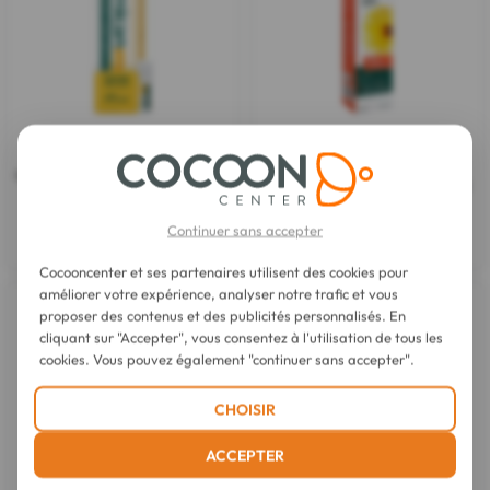
Arnican
Arnican
Gel 100 g + Roll-On Pocket Offre
Huile de Massage Spray 100 ml
Spéciale
Continuer sans accepter
10,90 €
11,90 €
Cocooncenter et ses partenaires utilisent des cookies pour
améliorer votre expérience, analyser notre trafic et vous
proposer des contenus et des publicités personnalisés. En
cliquant sur "Accepter", vous consentez à l'utilisation de tous les
cookies. Vous pouvez également "continuer sans accepter".
CHOISIR
ACCEPTER