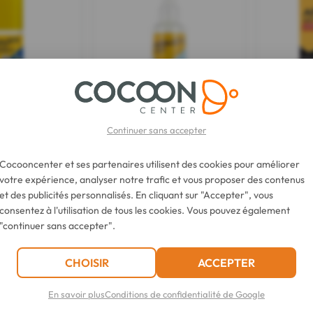
aisyl
Apaisyl
Continuer sans accepter
iques Lotion 90 ml
Asept Spray Antibactérien 100 ml
Xpert 100% R
4.5
(6)
4.5
Cocooncenter et ses partenaires utilisent des cookies pour améliorer
4
4.5
sur
votre expérience, analyser notre trafic et vous proposer des contenus
sur
5
 €
et des publicités personnalisés. En cliquant sur "Accepter", vous
6,61 €
17
5
étoiles.
étoiles.
consentez à l'utilisation de tous les cookies. Vous pouvez également
6
4
"continuer sans accepter".
avis
avis
Épuisé
CHOISIR
ACCEPTER
En savoir plus
Conditions de confidentialité de Google