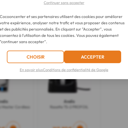
 Noire
Continuer sans accepter
Cocooncenter et ses partenaires utilisent des cookies pour améliorer
 €
307,80 €
287
votre expérience, analyser notre trafic et vous proposer des contenus
et des publicités personnalisés. En cliquant sur "Accepter", vous
consentez à l'utilisation de tous les cookies. Vous pouvez également
"continuer sans accepter".
CHOISIR
ACCEPTER
En savoir plus
Conditions de confidentialité de Google
ndis
Andis
s Master Cordless
Rasette TS-2 PROFOIL