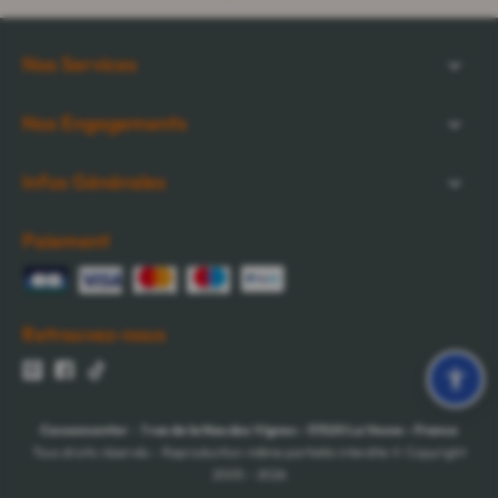
Nos Services
Nos Engagements
Infos Générales
Paiement
Retrouvez-nous
Cocooncenter
-
1 rue de la Nau des Vignes
-
51520
La Veuve
-
France
Tous droits réservés - Reproduction même partielle interdite © Copyright
2005 - 2026