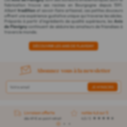
fabrication trouve ses racines en Bourgogne depuis 1591.
Alliant
tradition
et savoir-faire artisanal, ces petites douceurs
offrent une expérience gustative unique qui traverse les siècles.
Préparés à partir d'ingrédients de qualité supérieure, les
Anis
de Flavigny
continuent de séduire les amateurs de friandises à
travers le monde.
DÉCOUVRIR LES ANIS DE FLAVIGNY
Abonnez-vous à la newsletter
Livraison offerte
notée 4,6 sur 5
dès 49 € en point retrait
4,5 / 5
1
2
3