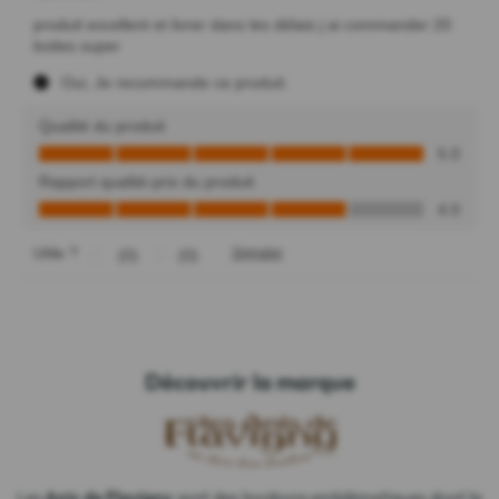
Découvrir la marque
Les
Anis de Flavigny
sont des bonbons emblématiques dont la