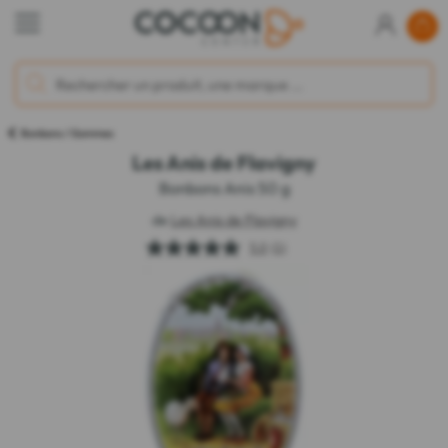
Bonbons / Gommes
Les Anis de Flavigny
Bonbons Anis 50 g
de
Les Anis de Flavigny
5.0
(1)