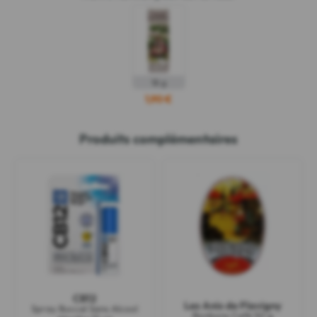
18 g
1,90 €
Produits complémentaires
CB12
Les Anis de Flavigny
Spray Buccal Sans Alcool
Bonbons Café 50 g