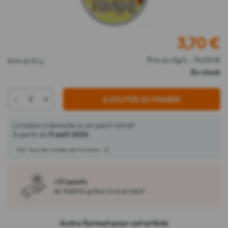
3,70
€
Prix au Kg/L : 74,00 €
Boîte de 50 g
En stock
-
+
AJOUTER AU PANIER
Livraison à domicile ou en point retrait
À partir du
11 août 2026
Voir tous les modes de livraison
+37 points
de fidélité grâce à ce produit
Autre format pour cet article