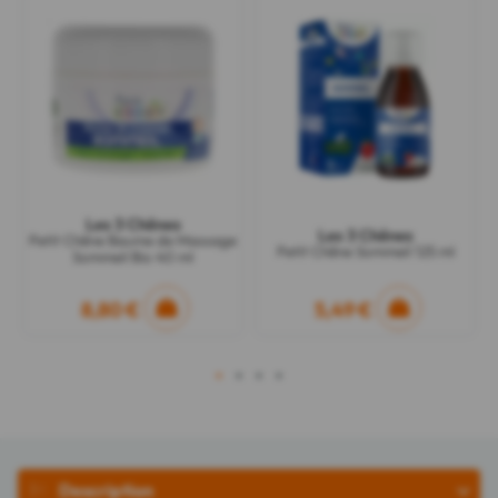
Les 3 Chênes
Les 3 Chênes
Petit Chêne Baume de Massage
Petit Chêne Sommeil 125 ml
Sommeil Bio 40 ml
8,80 €
5,49 €
1
2
3
4
Description