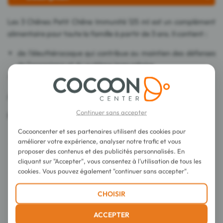
Les 3 Chênes Petit Chêne Immunité 125 ml est un complément
alimentaire pour toute la famille à partir de 3 ans. Il contient :
de l'éleuthérocoque qui contribue au maintien des défenses
de l'organisme et du système immunitaire,
de la vitamine C qui contribue à réduire la fatigue.
Arôme naturel de banane.
Continuer sans accepter
Fabriqué en France.
Cocooncenter et ses partenaires utilisent des cookies pour
améliorer votre expérience, analyser notre trafic et vous
proposer des contenus et des publicités personnalisés. En
cliquant sur "Accepter", vous consentez à l'utilisation de tous les
cookies. Vous pouvez également "continuer sans accepter".
Conseils d'utilisation
CHOISIR
Composition
ACCEPTER