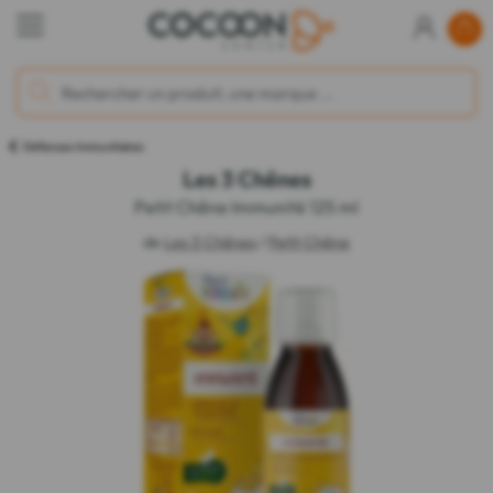
Défenses Immunitaires
Les 3 Chênes
Petit Chêne Immunité 125 ml
de
Les 3 Chênes
/
Petit Chêne