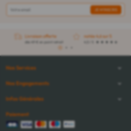
Livraison offerte
notée 4,6 sur 5
dès 49 € en point retrait
4,5 / 5
1
2
3
Nos Services
Nos Engagements
Infos Générales
Paiement