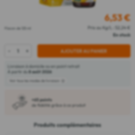
6,53
€
Prix au Kg/L : 52,24 €
Flacon de 125 ml
En stock
-
+
AJOUTER AU PANIER
Livraison à domicile ou en point retrait
À partir du
8 août 2026
Voir tous les modes de livraison
+65 points
de fidélité grâce à ce produit
Produits complémentaires