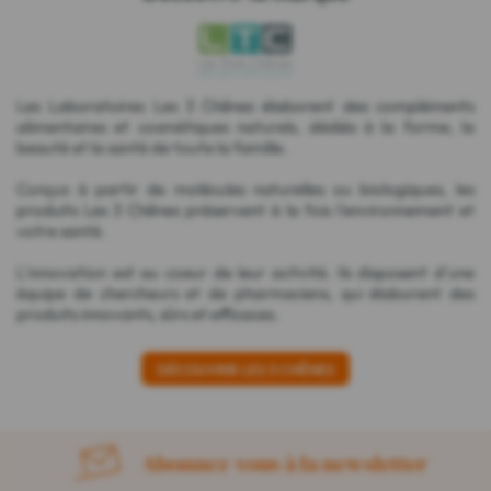
Les Laboratoires Les 3 Chênes élaborent des compléments
alimentaires et cosmétiques naturels, dédiés à la forme, la
beauté et la santé de toute la famille.
Conçus à partir de molécules naturelles ou biologiques, les
produits Les 3 Chênes préservent à la fois l'environnement et
votre santé.
L'innovation est au coeur de leur activité. Ils disposent d'une
équipe de chercheurs et de pharmaciens, qui élaborent des
produits innovants, sûrs et efficaces.
DÉCOUVRIR LES 3 CHÊNES
Abonnez-vous à la newsletter