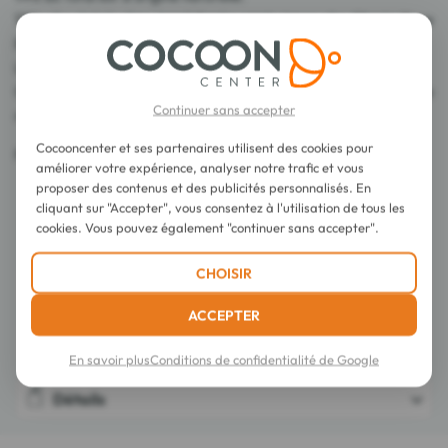
12% du total des ingrédients sont issus de l'Agriculture
Biologique.
Le 1% restant sert à la bonne conservation du produit.
Cosmos Organic certifié par Ecocert Greenlife selon le
Continuer sans accepter
référentiel Cosmos.
Cocooncenter et ses partenaires utilisent des cookies pour
Fabriqué en France.
améliorer votre expérience, analyser notre trafic et vous
proposer des contenus et des publicités personnalisés. En
cliquant sur "Accepter", vous consentez à l'utilisation de tous les
cookies. Vous pouvez également "continuer sans accepter".
CHOISIR
Conseils d'utilisation
ACCEPTER
Composition
En savoir plus
Conditions de confidentialité de Google
Détails