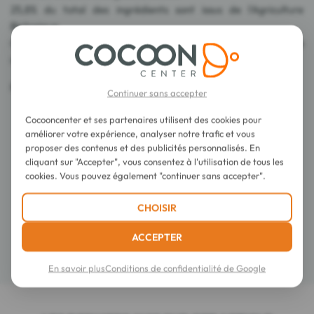
25,8% du total des ingrédients sont issus de l'Agriculture
Biologique.
Cosmos Organic certifié par Ecocert Greenlife selon le
référentiel Cosmos.
Fabriqué en France.
Continuer sans accepter
Cocooncenter et ses partenaires utilisent des cookies pour
améliorer votre expérience, analyser notre trafic et vous
proposer des contenus et des publicités personnalisés. En
cliquant sur "Accepter", vous consentez à l'utilisation de tous les
cookies. Vous pouvez également "continuer sans accepter".
Conseils d'utilisation
CHOISIR
Composition
ACCEPTER
Détails
En savoir plus
Conditions de confidentialité de Google