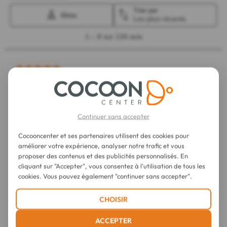
Continuer sans accepter
Cocooncenter et ses partenaires utilisent des cookies pour
améliorer votre expérience, analyser notre trafic et vous
proposer des contenus et des publicités personnalisés. En
cliquant sur "Accepter", vous consentez à l'utilisation de tous les
cookies. Vous pouvez également "continuer sans accepter".
CHOISIR
ACCEPTER