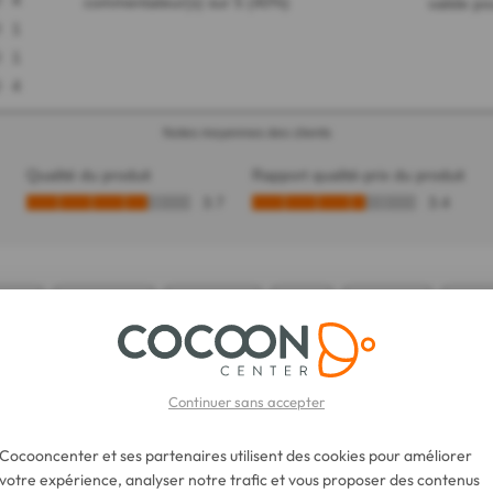
Continuer sans accepter
Cocooncenter et ses partenaires utilisent des cookies pour améliorer
votre expérience, analyser notre trafic et vous proposer des contenus