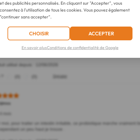
et des publicités personnalisés. En cliquant sur "Accepter", vous
consentez à l'utilisation de tous les cookies. Vous pouvez également
"continuer sans accepter".
CHOISIR
ACCEPTER
En savoir plus
Conditions de confidentialité de Google