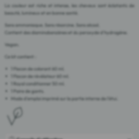
La couleur est riche et intense, les cheveux sont éclatants de
beauté, lumineux et en bonne santé.
Sans ammoniaque. Sans résorcine. Sans alcool.
Contient des diaminobenzènes et du peroxyde d'hydrogène.
Vegan.
Ce kit contient :
1 Flacon de colorant 60 ml.
1 Flacon de révélateur 60 ml.
1 Royal conditionner 50 ml.
1 Paire de gants.
Mode d'emploi imprimé sur la partie interne de l'étui.