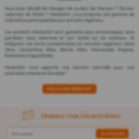
Vous avez décidé de changer de couleur de cheveux ? De leur
redonner de l'éclat ? Herbatint vous propose une gamme de
colorations permanentes aux extraits végétaux.
Les produits Herbatint sont garantis sans ammoniaque, sans
paraben, sans resorcine et non testés sur les animaux. Ils
intègrent une forte concentration en extraits végétaux (Aloe
Vera, Limnanthes Alba, Betula Alba, Hamamelis Virginia,
Echinacea Angustifolia).
Herbatint vous apporte une solution naturelle pour une
coloration intense et durable !
DÉCOUVRIR HERBATINT
Abonnez-vous à la newsletter