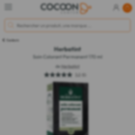
Couleurs
Herbatint
Soin Colorant Permanent 170 ml
de
Herbatint
5.0
(6)