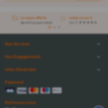
Livraison offerte
notée 4,6 sur 5
dès 49 € en point retrait
4,5 / 5
1
2
3
Nos Services
Nos Engagements
Infos Générales
Paiement
Retrouvez-nous