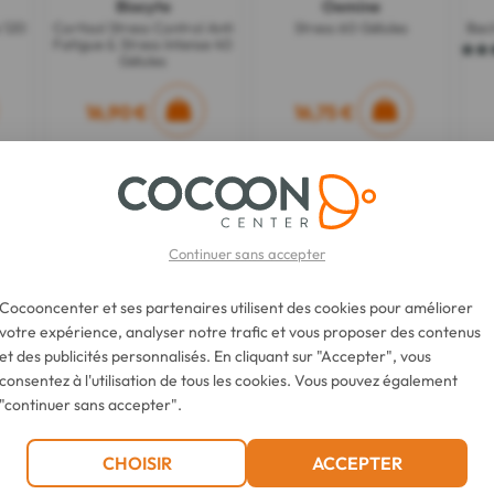
Biocyte
Oemine
 120
Cortisol Stress Control Anti
Stress 60 Gélules
Bac
Fatigue & Stress Intense 40
4.7
Gélules
sur
5
16,90 €
16,75 €
étoil
10
avis
Conseils d'utilisation
Composi
Continuer sans accepter
Cocooncenter et ses partenaires utilisent des cookies pour améliorer
 alimentaire à base d'extrait sec de stigmate de safran.
votre expérience, analyser notre trafic et vous proposer des contenus
et des publicités personnalisés. En cliquant sur "Accepter", vous
consentez à l'utilisation de tous les cookies. Vous pouvez également
"continuer sans accepter".
CHOISIR
ACCEPTER