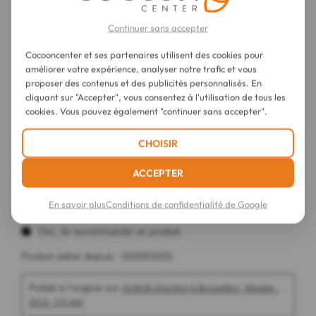
Continuer sans accepter
Cocooncenter et ses partenaires utilisent des cookies pour
améliorer votre expérience, analyser notre trafic et vous
proposer des contenus et des publicités personnalisés. En
cliquant sur "Accepter", vous consentez à l'utilisation de tous les
cookies. Vous pouvez également "continuer sans accepter".
CHOISIR
ACCEPTER
En savoir plus
Conditions de confidentialité de Google