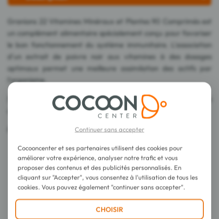
Granions 22 Vitamines Minéraux et Plantes 90 Comprimés est
un complément alimentaire spécialement conçu pour favoriser
le bon fonctionnement du système immunitaire. L'association
d'un extrait de poivre noir aux vitamines à des dosages
optimaux permet une meilleure assimilation des actifs par
l'organisme.
Sans sucre, sans lactose, sans gluten, sans colorant ni
conservateur.
Fabriqué en France.
Continuer sans accepter
Cocooncenter et ses partenaires utilisent des cookies pour
améliorer votre expérience, analyser notre trafic et vous
proposer des contenus et des publicités personnalisés. En
cliquant sur "Accepter", vous consentez à l'utilisation de tous les
cookies. Vous pouvez également "continuer sans accepter".
Conseils d'utilisation
CHOISIR