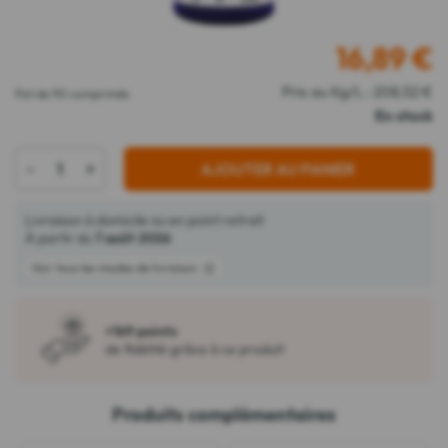
16,89
€
Prix au Kg/L : 208,52 €
Pot de 90 comprimés
En stock
-
+
AJOUTER AU PANIER
Livraison à domicile ou en point retrait
À partir du
7 août 2026
Voir tous les modes de livraison
+169 points
de fidélité grâce à ce produit
Produits complémentaires