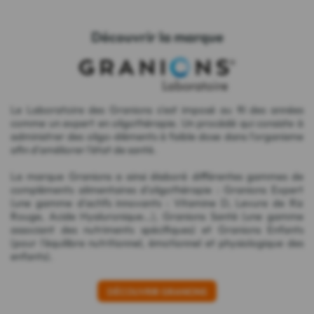
Découvrir la marque
Le Laboratoire des Granions s'est imposé au fil des années
comme un expert en oligothérapie. Un procédé qui consiste à
administrer des oligo-éléments à faible dose dans l'organisme
afin d'améliorer l'état de santé.
La marque Granions a ainsi élaboré différentes gammes de
compléments alimentaires d'oligothérapie : Granions Expert
(une gamme d'actifs innovants : Vitamine D, Levure de Riz
Rouge, Acide Hyaluronique...), Granions Santé (une gamme
associant des nutriments spécifiques) et Granions Enfants
(pour l'équilibre nutritionnel, émotionnel et physiologique des
enfants).
DÉCOUVRIR GRANIONS