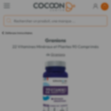
Défenses Immunitaires
Granions
22 Vitamines Minéraux et Plantes 90 Comprimés
de
Granions