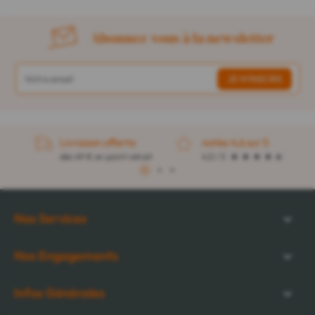
Abonnez-vous à la newsletter
Livraison offerte
notée 4,6 sur 5
dès 49 € en point retrait
4,5 / 5
1
2
3
Nos Services
Nos Engagements
Infos Générales