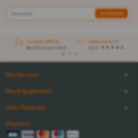
Livraison offerte
notée 4,6 sur 5
dès 49 € en point retrait
4,5 / 5
1
2
3
Nos Services
Nos Engagements
Infos Générales
Paiement