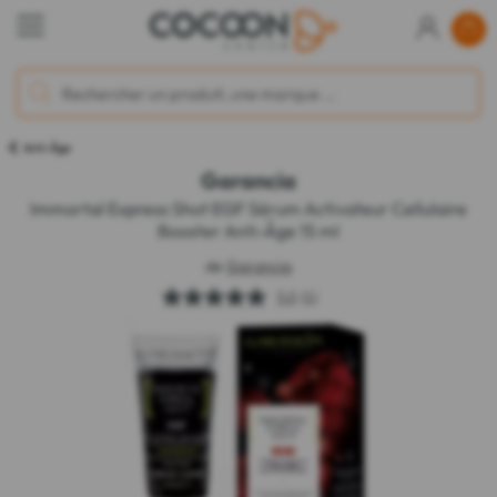
Anti-Âge
Garancia
Immortal Express Shot EGF Sérum Activateur Cellulaire
Booster Anti-Âge 15 ml
de
Garancia
5.0
(1)