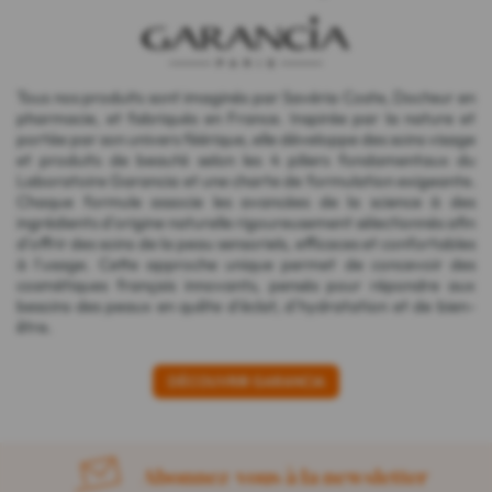
Tous nos produits sont imaginés par Savéria Coste, Docteur en
pharmacie, et fabriqués en France. Inspirée par la nature et
portée par son univers féérique, elle développe des soins visage
et produits de beauté selon les 4 piliers fondamentaux du
Laboratoire Garancia et une charte de formulation exigeante.
Chaque formule associe les avancées de la science à des
ingrédients d'origine naturelle rigoureusement sélectionnés afin
d'offrir des soins de la peau sensoriels, efficaces et confortables
à l'usage. Cette approche unique permet de concevoir des
cosmétiques français innovants, pensés pour répondre aux
besoins des peaux en quête d'éclat, d'hydratation et de bien-
être.
DÉCOUVRIR GARANCIA
Abonnez-vous à la newsletter