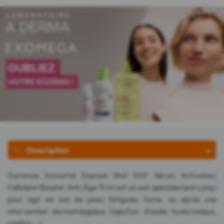
Description
Garancia Immortal Express Shot EGF Sérum Activateur
Cellulaire Booster Anti-Âge 15 ml est un soin spécialement conçu
pour agir en cas de peau fatiguée, terne, ou après une
intervention dermatologique (injection d'acide hyaluronique,
peeling ...).