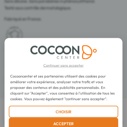
Sans silicone. Sans parabènes ni phénoxyéthanol.
Testé sous contrôle dermatologique.
Fabriqué en France.
Conseils d'utilisation
Continuer sans accepter
Composition
Cocooncenter et ses partenaires utilisent des cookies pour
améliorer votre expérience, analyser notre trafic et vous
proposer des contenus et des publicités personnalisés. En
Détails
cliquant sur "Accepter", vous consentez à l'utilisation de tous les
cookies. Vous pouvez également "continuer sans accepter".
CHOISIR
LES DERNIERS AVIS SUR CET ARTICLE
Garancia Immortal Express Shot EGF Sérum
ACCEPTER