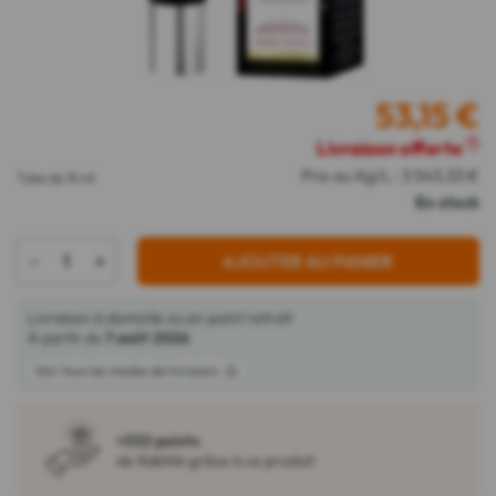
53,15
€
Livraison offerte
?
Prix au Kg/L : 3 543,33 €
Tube de 15 ml
En stock
-
+
AJOUTER AU PANIER
Livraison à domicile ou en point retrait
À partir du
7 août 2026
Voir tous les modes de livraison
+532 points
de fidélité grâce à ce produit