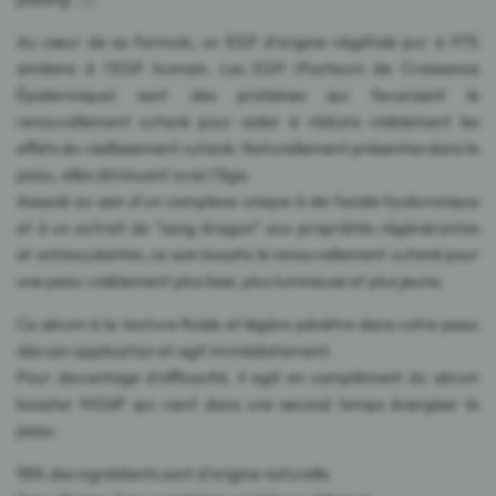
Au cœur de sa formule, un EGF d'origine végétale pur à 97%
similaire à l'EGF humain. Les EGF (Facteurs de Croissance
Épidermique) sont des protéines qui favorisent le
renouvellement cutané pour aider à réduire visiblement les
effets du vieillissement cutané. Naturellement présentes dans la
peau, elles diminuent avec l'âge.
Associé au sein d'un complexe unique à de l'acide hyaluronique
et à un extrait de "sang dragon" aux propriétés régénérantes
et antioxydantes, ce soin booste le renouvellement cutané pour
une peau visiblement plus lisse, plus lumineuse et plus jeune.
Ce sérum à la texture fluide et légère pénètre dans votre peau
dès son application et agit immédiatement.
Pour davantage d'efficacité, il agit en complément du sérum
booster MG6P qui vient dans une second temps énergiser la
peau.
98% des ingrédients sont d'origine naturelle.