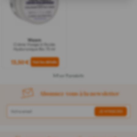
Waam
Crème Visage à l'Acide
Hyaluronique Bio 75 ml
13,50 €
1-7
sur
7
produits
Abonnez-vous à la newsletter