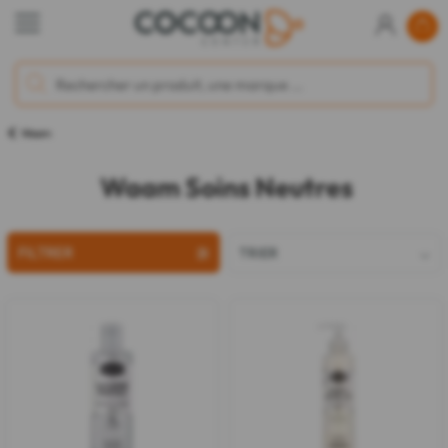
Waam
Waam Soins Neutres
FILTRER
TRIER