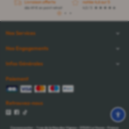
Livraison offerte
notée 4,6 sur 5
dès 49 € en point retrait
4,5 / 5
1
2
3
Nos Services
Nos Engagements
Infos Générales
Paiement
Retrouvez-nous
Cocooncenter
-
1 rue de la Nau des Vignes
-
51520
La Veuve
-
France