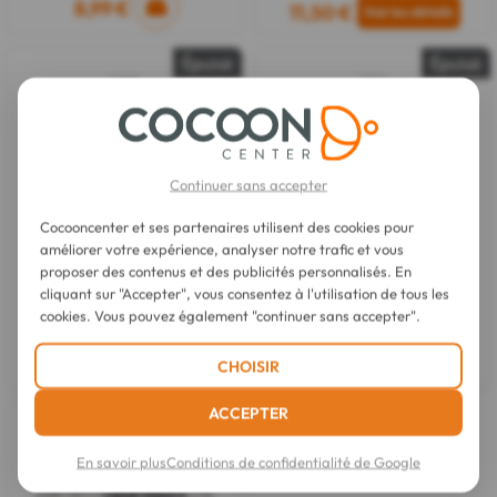
8,99 €
11,50 €
Épuisé
Épuisé
Continuer sans accepter
Cocooncenter et ses partenaires utilisent des cookies pour
améliorer votre expérience, analyser notre trafic et vous
proposer des contenus et des publicités personnalisés. En
cliquant sur "Accepter", vous consentez à l'utilisation de tous les
Waam
Waam
Gel de Lin Bio 100 ml
Gel Aloe Vera Bio 200 ml
cookies. Vous pouvez également "continuer sans accepter".
8,79 €
11,90 €
CHOISIR
ACCEPTER
Épuisé
En savoir plus
Conditions de confidentialité de Google