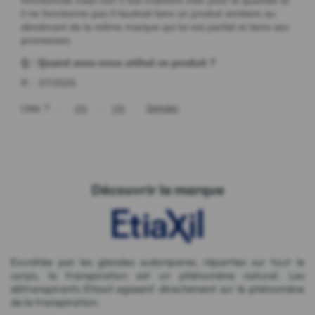
Découvrir la marque
Excrétée par les glandes sudoripares, réparties sur tout le
corps, la transpiration est un phénomène naturel. Les
détranspirants Etiaxil agissent directement sur le phénomène
de la transpiration.