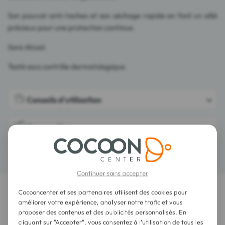
Son pouvoir anti-taches et son séchage rapide en font un allié
précieux pour une protection continue.
Sans Alcool.
Testé sous contrôle dermatologique.
Conseils d'utilisation
Composition
Détails
Continuer sans accepter
Cocooncenter et ses partenaires utilisent des cookies pour
LES DERNIERS AVIS SUR CET ARTICLE
améliorer votre expérience, analyser notre trafic et vous
proposer des contenus et des publicités personnalisés. En
Etiaxil Lait Corps Anti-Transpirant 72H 100
cliquant sur "Accepter", vous consentez à l'utilisation de tous les