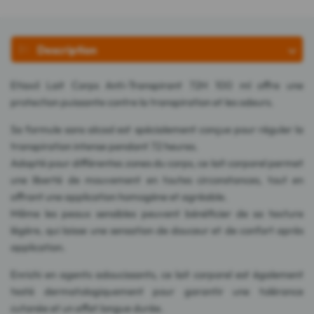
Description
Etiaxil Lait Corps Anti-Transpirant 72H 100 ml offre une
protection puissante contre la transpiration et les odeurs.
Sa formule sans alcool est spécialement conçue pour réguler la
transpiration intense pendant 72 heures.
Adapté pour différentes zones du corps, ce lait corporel permet
une liberté de mouvement en toutes circonstances, tout en
offrant une application homogène et agréable.
Même les peaux sensibles peuvent bénéficier de sa texture
légère, qui laisse une sensation de douceur et de confort après
application.
Enrichi en agents adoucissants, ce lait corporel est également
testé dermatologiquement pour garantir une tolérance
cutanée et un effet longue durée.