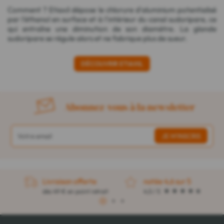
Comment ? Etiaxil dépose le chlorure d'aluminium potentialisé
par l'éthanol en surface et à l'intérieur du canal sudoripare, ce
qui entraîne une diminution de son diamètre. La glande
sudoripare se régule alors et ne fabrique plus de sueur.
DÉCOUVRIR ETIAXIL
Abonnez-vous à la newsletter
Livraison offerte
notée 4,6 sur 5
dès 49 € en point retrait
4,5 / 5
1
2
3