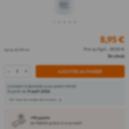
1
2
3
4
5
8,95
€
Prix au Kg/L : 89,50 €
Spray de 100 ml
En stock
-
+
AJOUTER AU PANIER
Livraison à domicile ou en point retrait
À partir du
11 août 2026
Voir tous les modes de livraison
+90 points
de fidélité grâce à ce produit