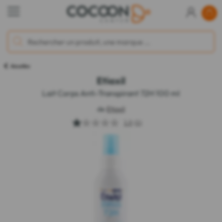
Aisselles
Etiaxil
Lait Corps Anti-Transpirant 72H 100 ml
de
Etiaxil
1.0
(1)