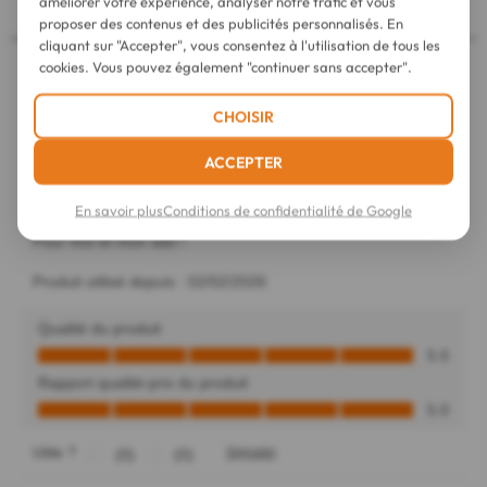
améliorer votre expérience, analyser notre trafic et vous
proposer des contenus et des publicités personnalisés. En
cliquant sur "Accepter", vous consentez à l'utilisation de tous les
cookies. Vous pouvez également "continuer sans accepter".
CHOISIR
ACCEPTER
En savoir plus
Conditions de confidentialité de Google