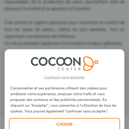
responsables de la production de sueur, permettant ainsi de
diminuer l'humidité et la sensation d'inconfort.
Il est enrichi en agents apaisants pour maximiser le confort de
tous les types de peaux, même les plus sensibles, tout en
apportant une sensation de fraîcheur.
Ce roll-on prévient également la formation d'odeurs gênantes.
Sans parfum, sans alcool.
Conseils d'utilisation
Continuer sans accepter
Cocooncenter et ses partenaires utilisent des cookies pour
Composition
améliorer votre expérience, analyser notre trafic et vous
proposer des contenus et des publicités personnalisés. En
Détails
cliquant sur "Accepter", vous consentez à l'utilisation de tous les
cookies. Vous pouvez également "continuer sans accepter".
CHOISIR