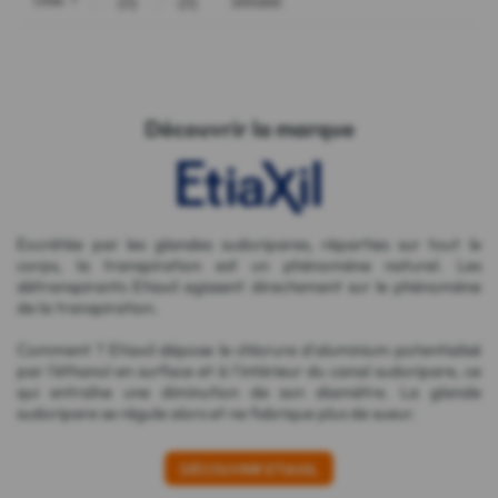
Découvrir la marque
Excrétée par les glandes sudoripares, réparties sur tout le
corps, la transpiration est un phénomène naturel. Les
détranspirants Etiaxil agissent directement sur le phénomène
de la transpiration.
Comment ? Etiaxil dépose le chlorure d'aluminium potentialisé
par l'éthanol en surface et à l'intérieur du canal sudoripare, ce
qui entraîne une diminution de son diamètre. La glande
sudoripare se régule alors et ne fabrique plus de sueur.
DÉCOUVRIR ETIAXIL