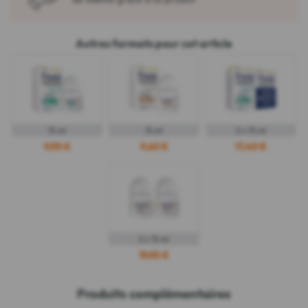
Autres formats pour cet article
15 ml
15 ml
2 x 15 ml
9,95 €
9,60 €
17,40 €
2 x 15 ml
19,95 €
Produits complémentaires