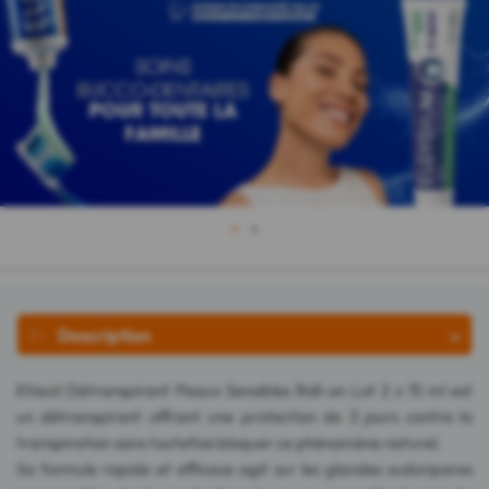
1
2
Description
Etiaxil Détranspirant Peaux Sensibles Roll-on Lot 2 x 15 ml est
un détranspirant offrant une protection de 3 jours contre la
transpiration sans toutefois bloquer ce phénomène naturel.
Sa formule rapide et efficace agit sur les glandes sudoripares