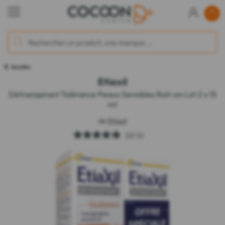
Aisselles
Etiaxil
Détranspirant Tolérance Peaux Sensibles Roll-on Lot 2 x 15
ml
de
Etiaxil
5.0
(1)