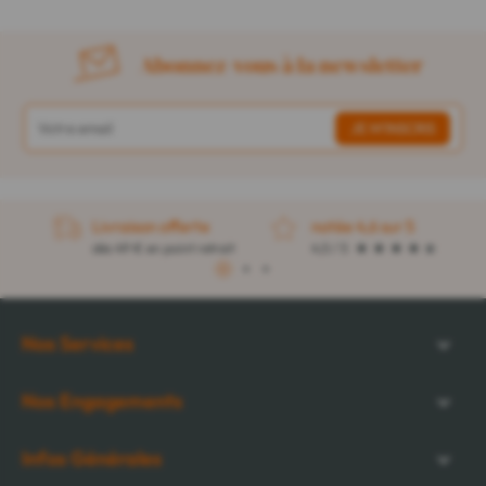
Abonnez-vous à la newsletter
Livraison offerte
notée 4,6 sur 5
dès 49 € en point retrait
4,5 / 5
1
2
3
Nos Services
Nos Engagements
Infos Générales