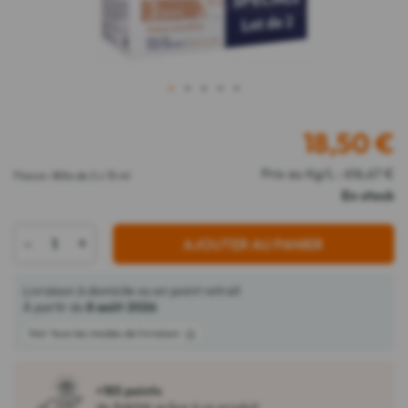
1
2
3
4
5
18,50
€
Prix au Kg/L : 616,67 €
Flacon-Bille de 2 x 15 ml
En stock
-
+
AJOUTER AU PANIER
Livraison à domicile ou en point retrait
À partir du
8 août 2026
Voir tous les modes de livraison
+185 points
de fidélité grâce à ce produit