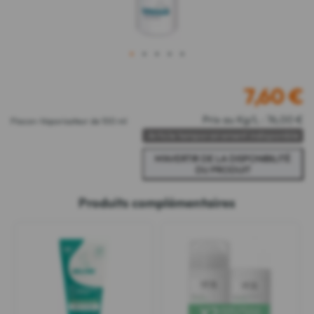
1
2
3
4
5
7,60
€
Prix au Kg/L : 76,00 €
Flacon-Vaporisateur de 100 ml
Article temporairement indisponible
Produits complémentaires