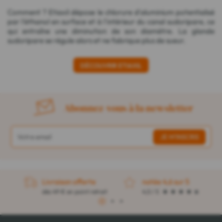
Comment ? Etiaxil dépose le chlorure d'aluminium potentialisé
par l'éthanol en surface et à l'intérieur du canal sudoripare, ce
qui entraîne une diminution de son diamètre. La glande
sudoripare se régule alors et ne fabrique plus de sueur.
DÉCOUVRIR ETIAXIL
Abonnez-vous à la newsletter
Livraison offerte
notée 4,6 sur 5
dès 49 € en point retrait
4,5 / 5
1
2
3