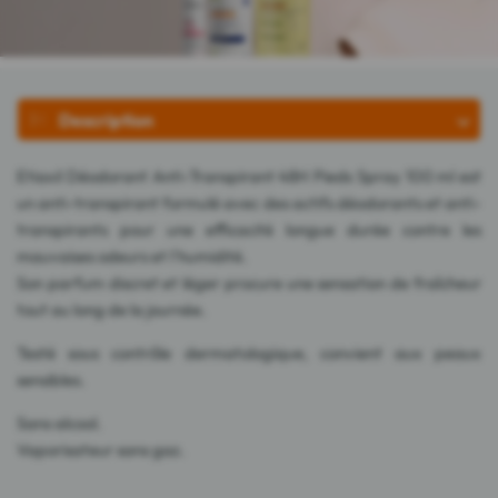
Description
Etiaxil Déodorant Anti-Transpirant 48H Pieds Spray 100 ml est
un anti-transpirant formulé avec des actifs déodorants et anti-
transpirants pour une efficacité longue durée contre les
mauvaises odeurs et l'humidité.
Son parfum discret et léger procure une sensation de fraîcheur
tout au long de la journée.
Testé sous contrôle dermatologique, convient aux peaux
sensibles.
Sans alcool.
Vaporisateur sans gaz.