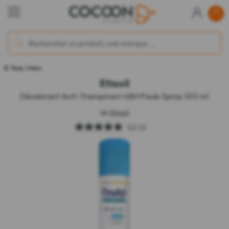
Pieds / Mains
Etiaxil
Déodorant Anti-Transpirant 48H Pieds Spray 100 ml
de
Etiaxil
5.0
(1)