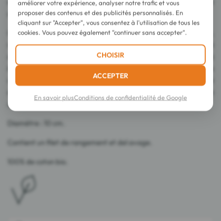
et une face rugueuse pour les eaux micellaires et lotions afin de
améliorer votre expérience, analyser notre trafic et vous
proposer des contenus et des publicités personnalisés. En
démaquiller en profondeur.
cliquant sur "Accepter", vous consentez à l'utilisation de tous les
cookies. Vous pouvez également "continuer sans accepter".
Ces cotons démaquillants allient douceur et performance,
respectant à la fois votre peau et l'environnement. La praticité
CHOISIR
de ces cotons réutilisables se manifeste dans leur capacité à
être lavés et réutilisés, éliminant ainsi le besoin constant de
ACCEPTER
cotons jetables. Ils incarnent le mariage parfait entre praticité
et responsabilité environnementale, pour une beauté éthique
En savoir plus
Conditions de confidentialité de Google
au quotidien.
Diamètre : 10 cm.
Contient un filet de rangement et del avage.
100% de coton bio.