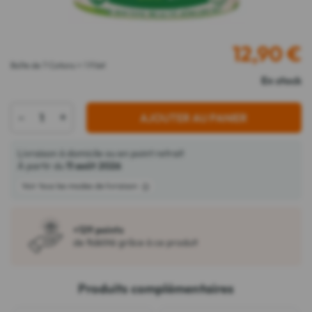
12,90
€
Boîte de 7 Cotons + 1 Filet
En stock
-
+
AJOUTER AU PANIER
Livraison à domicile ou en point retrait
À partir du
11 août 2026
Voir tous les modes de livraison
+129 points
de fidélité grâce à ce produit
Produits complémentaires