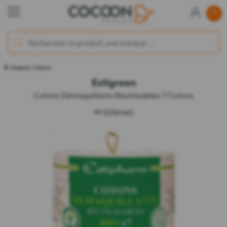
Disques / Cotons
Estigreen
Cotons Démaquillants Réutilisables 7 Cotons
de
Estigreen