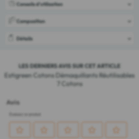
Conseils d'utilisation
Composition
Détails
LES DERNIERS AVIS SUR CET ARTICLE
Estigreen Cotons Démaquillants Réutilisables
7 Cotons