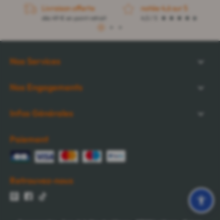
Livraison offerte
notée 4,6 sur 5
dès 49 € en point retrait
4,5 / 5
1
2
3
Nos Services
Nos Engagements
Infos Générales
Paiement
Retrouvez-nous