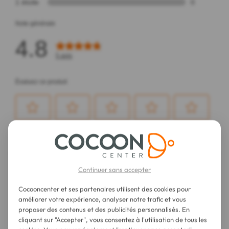
Continuer sans accepter
Cocooncenter et ses partenaires utilisent des cookies pour
améliorer votre expérience, analyser notre trafic et vous
proposer des contenus et des publicités personnalisés. En
cliquant sur "Accepter", vous consentez à l'utilisation de tous les